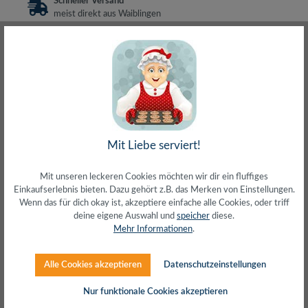
Schneller Versand
meist direkt aus Waiblingen
30 Tage Rückgaberecht
ohne Risiko bestellen
LIVE-Beratung
– Frag den Profi!
kostenlos und persönlich
Über 20+ Jahre Erfahrung
wir wissen von was wir sprechen
Mit Liebe serviert!
Mit unseren leckeren Cookies möchten wir dir ein fluffiges
Beschreibung
Einkaufserlebnis bieten. Dazu gehört z.B. das Merken von Einstellungen.
Wenn das für dich okay ist, akzeptiere einfache alle Cookies, oder triff
Anschluss 1: 2x BananensteckerAnschluss 2: 2x
deine eigene Auswahl und
speicher
diese.
BananensteckerAdermaterial: 2x 2,5 mm² CU
Mehr Informationen
.
(Kupfer)GeschirmtMetall-GehäuseMit R…
Mehr
Herstellerinfos
Alle Cookies akzeptieren
Datenschutzeinstellungen
Nur funktionale Cookies akzeptieren
Bewertungen