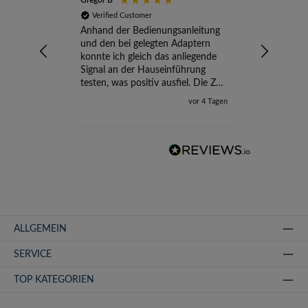
Gregor B
Stefan A
Verified Customer
Verifi
Anhand der Bedienungsanleitung
kompete
und den bei gelegten Adaptern
Versand
konnte ich gleich das anliegende
wird ge
Signal an der Hauseinführung
eingeric
testen, was positiv ausfiel. Die Zeit
der Ungewissheit ist jetzt vorbei,
vor 4 Tagen
ich kann mit Sicherheit die
Störung vom TV-Ausfall richtig
zuordnen.
ALLGEMEIN
SERVICE
TOP KATEGORIEN