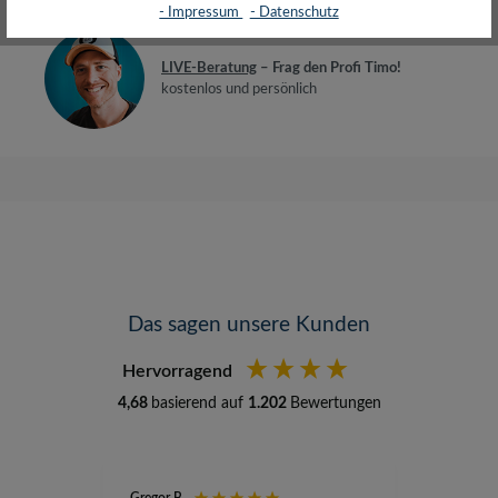
- Impressum
- Datenschutz
LIVE-Beratung
– Frag den Profi Timo!
kostenlos und persönlich
Das sagen unsere Kunden
Hervorragend
4,68
basierend auf
1.202
Bewertungen