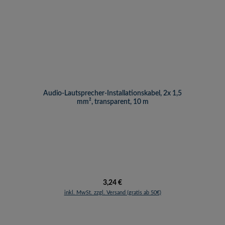
Audio-Lautsprecher-Installationskabel, 2x 1,5
mm², transparent, 10 m
Regulärer Preis:
3,24 €
inkl. MwSt. zzgl. Versand (gratis ab 50€)