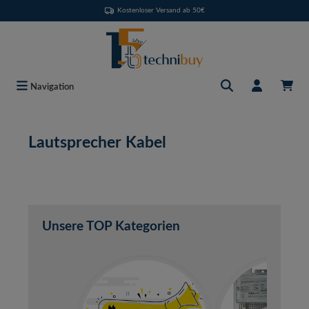
Kostenloser Versand ab 50€
Zum Hauptinhalt springen
Navigation
Lautsprecher Kabel
Unsere TOP Kategorien