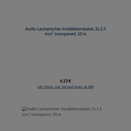
Audio-Lautsprecher-Installationskabel, 2x 2,5
mm², transparent, 10 m
Regulärer Preis:
6,13 €
inkl. MwSt. zzgl. Versand (gratis ab 50€)