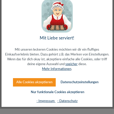
Regulärer Preis:
4,68 €
inkl. MwSt. zzgl. Versand (gratis ab 50€)
Mit Liebe serviert!
Mit unseren leckeren Cookies möchten wir dir ein fluffiges
Einkaufserlebnis bieten. Dazu gehört z.B. das Merken von Einstellungen.
Wenn das für dich okay ist, akzeptiere einfache alle Cookies, oder triff
deine eigene Auswahl und
speicher
diese.
Mehr Informationen
.
Alle Cookies akzeptieren
Datenschutzeinstellungen
Nur funktionale Cookies akzeptieren
Audio-Bananenstecker für Selbstmontage (4
- Impressum
- Datenschutz
Stk.), Metall, grau