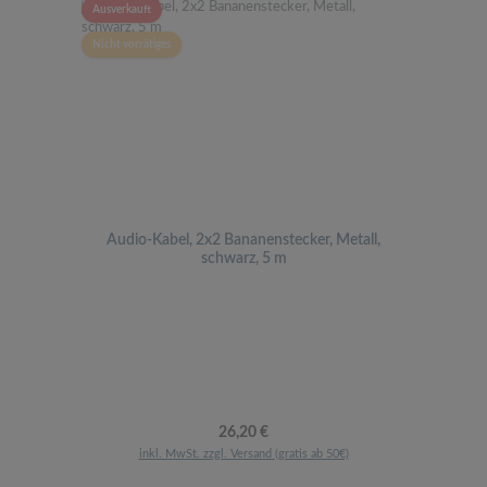
Ausverkauft
Nicht vorrätiges
Audio-Kabel, 2x2 Bananenstecker, Metall,
schwarz, 5 m
Regulärer Preis:
26,20 €
inkl. MwSt. zzgl. Versand (gratis ab 50€)