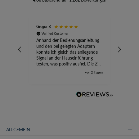
4,68
basierend auf
1.202
Bewertungen
Gregor B
Stefan A
Verified Customer
Verifi
Anhand der Bedienungsanleitung
kompete
und den bei gelegten Adaptern
Versand
konnte ich gleich das anliegende
wird ge
Signal an der Hauseinführung
eingeric
testen, was positiv ausfiel. Die Zeit
der Ungewissheit ist jetzt vorbei,
vor 2 Tagen
ich kann mit Sicherheit die
Störung vom TV-Ausfall richtig
zuordnen.
ALLGEMEIN