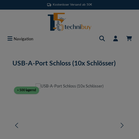
Kostenloser Versand ab 50€
Zum Hauptinhalt springen
Navigation
USB-A-Port Schloss (10x Schlösser)
Bildergalerie überspringen
> 500 lagernd