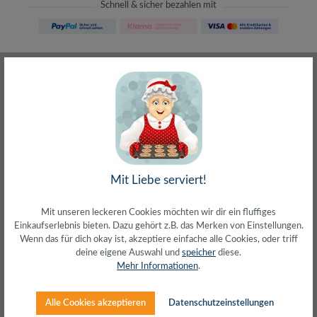
Schnell & sicher bezahlen mit
Schneller Versand
meist direkt aus Waiblingen
30 Tage Rückgaberecht
ohne Risiko bestellen
LIVE-Beratung
– Frag den Profi!
kostenlos und persönlich
Über 20+ Jahre Erfahrung
wir wissen von was wir sprechen
Mit Liebe serviert!
Mit unseren leckeren Cookies möchten wir dir ein fluffiges
Einkaufserlebnis bieten. Dazu gehört z.B. das Merken von Einstellungen.
Wenn das für dich okay ist, akzeptiere einfache alle Cookies, oder triff
deine eigene Auswahl und
speicher
diese.
Beschreibung
Mehr Informationen
.
Blockiert das Benutzen des USB-PortsSchnelle und
einfache HandhabungVermeidet Schäden an USB-
PortsSichtbare Abschreckung als…
Mehr
Alle Cookies akzeptieren
Datenschutzeinstellungen