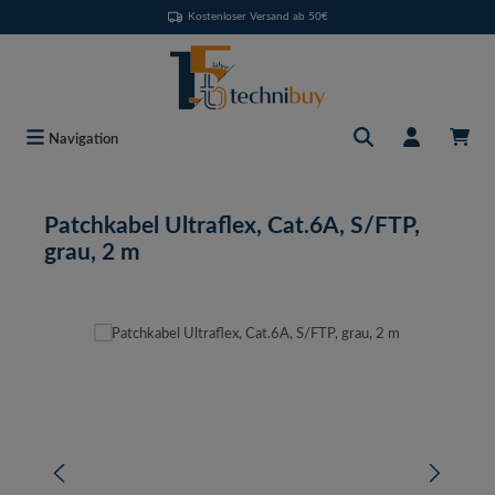
Kostenloser Versand ab 50€
Zum Hauptinhalt springen
Navigation
Patchkabel Ultraflex, Cat.6A, S/FTP,
grau, 2 m
Bildergalerie überspringen