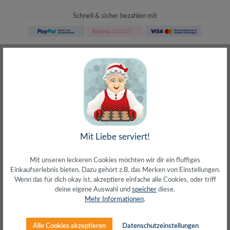
Schnell & sicher bezahlen mit
Schneller Versand
meist direkt aus Waiblingen
30 Tage Rückgaberecht
ohne Risiko bestellen
LIVE-Beratung
– Frag den Profi!
kostenlos und persönlich
Über 20+ Jahre Erfahrung
wir wissen von was wir sprechen
Mit Liebe serviert!
Mit unseren leckeren Cookies möchten wir dir ein fluffiges
Einkaufserlebnis bieten. Dazu gehört z.B. das Merken von Einstellungen.
Wenn das für dich okay ist, akzeptiere einfache alle Cookies, oder triff
deine eigene Auswahl und
speicher
diese.
Beschreibung
Mehr Informationen
.
Cat.6A RJ45 geschirmte Stecker mit Cat.7 S/FTP
RohkabelFlexibles und weiches Kabel mit kleinem
Alle Cookies akzeptieren
Datenschutzeinstellungen