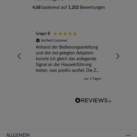
4,68
basierend auf
1.202
Bewertungen
Gregor B
Stefan A
Verified Customer
Verifi
Anhand der Bedienungsanleitung
kompete
und den bei gelegten Adaptern
Versand
konnte ich gleich das anliegende
wird ge
Signal an der Hauseinführung
eingeric
testen, was positiv ausfiel. Die Zeit
der Ungewissheit ist jetzt vorbei,
vor 3 Tagen
ich kann mit Sicherheit die
Störung vom TV-Ausfall richtig
zuordnen.
ALLGEMEIN