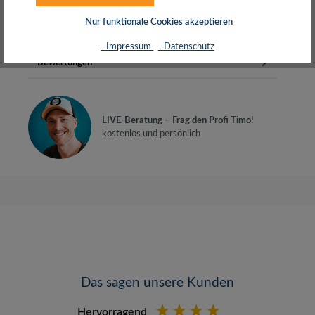
BiegeradiusGeeignet für 10-Gi…
Mehr
Nur funktionale Cookies akzeptieren
Herstellerinfos
- Impressum
- Datenschutz
Bewertungen
LIVE-Beratung
– Frag den Profi Timo!
kostenlos und persönlich
Das sagen unsere Kunden
Hervorragend