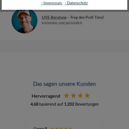
- Impressum
- Datenschutz
LIVE-Beratung
– Frag den Profi Timo!
kostenlos und persönlich
Das sagen unsere Kunden
Hervorragend
4,68
basierend auf
1.202
Bewertungen