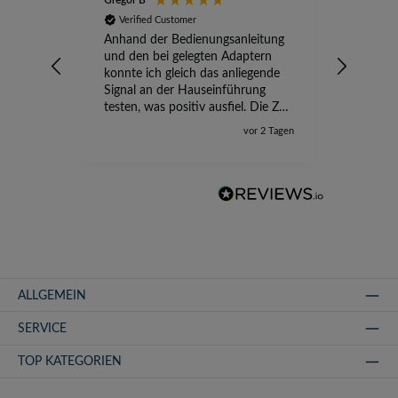
Gregor B
Stefan A
Verified Customer
Verifi
Anhand der Bedienungsanleitung
kompete
und den bei gelegten Adaptern
Versand
konnte ich gleich das anliegende
wird ge
Signal an der Hauseinführung
eingeric
testen, was positiv ausfiel. Die Zeit
der Ungewissheit ist jetzt vorbei,
vor 2 Tagen
ich kann mit Sicherheit die
Störung vom TV-Ausfall richtig
zuordnen.
ALLGEMEIN
SERVICE
TOP KATEGORIEN