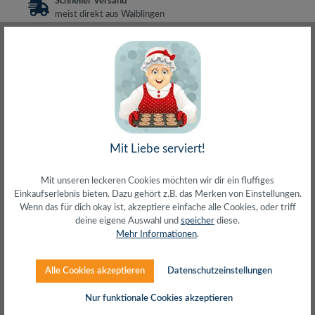
Schneller Versand
meist direkt aus Waiblingen
30 Tage Rückgaberecht
ohne Risiko bestellen
LIVE-Beratung
– Frag den Profi!
kostenlos und persönlich
Über 20+ Jahre Erfahrung
wir wissen von was wir sprechen
Mit Liebe serviert!
Mit unseren leckeren Cookies möchten wir dir ein fluffiges
Beschreibung
Einkaufserlebnis bieten. Dazu gehört z.B. das Merken von Einstellungen.
Wenn das für dich okay ist, akzeptiere einfache alle Cookies, oder triff
Cat.6A RJ45 geschirmte Stecker mit Cat.7 S/FTP
deine eigene Auswahl und
speicher
diese.
RohkabelFlexibles und weiches Kabel mit kleinem
Mehr Informationen
.
BiegeradiusGeeignet für 10-Gi…
Mehr
Herstellerinfos
Alle Cookies akzeptieren
Datenschutzeinstellungen
Nur funktionale Cookies akzeptieren
Bewertungen