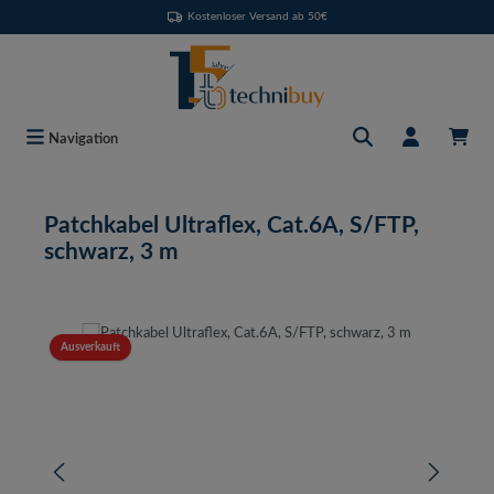
Kostenloser Versand ab 50€
Zum Hauptinhalt springen
Navigation
Patchkabel Ultraflex, Cat.6A, S/FTP,
schwarz, 3 m
Bildergalerie überspringen
Ausverkauft