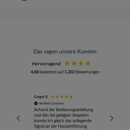
Das sagen unsere Kunden
Hervorragend
4,68
basierend auf
1.202
Bewertungen
Gregor B
Stefan A
Verified Customer
Verifi
Anhand der Bedienungsanleitung
kompete
und den bei gelegten Adaptern
Versand
konnte ich gleich das anliegende
wird ge
Signal an der Hauseinführung
eingeric