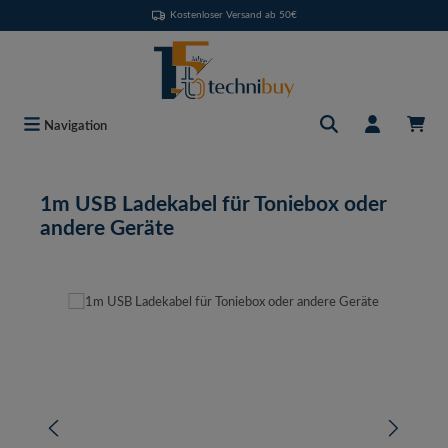
Kostenloser Versand ab 50€
Zum Hauptinhalt springen
Navigation
1m USB Ladekabel für Toniebox oder
andere Geräte
Bildergalerie überspringen