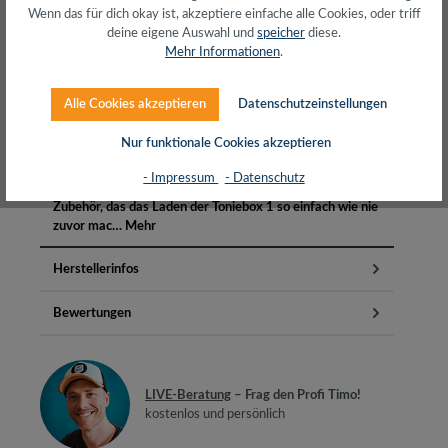
Wenn das für dich okay ist, akzeptiere einfache alle Cookies, oder triff
Über 20+ Jahre Erfahrung
deine eigene Auswahl und
speicher
diese.
wir wissen von was wir sprechen
Mehr Informationen
.
Alle Cookies akzeptieren
Datenschutzeinstellungen
Nur funktionale Cookies akzeptieren
Beschreibung
- Impressum
- Datenschutz
Das Toniebox Ladekabel ist ein vielseitiges und flexibles
Zubehör, das das Laden der Toniebox 1 so einfach wie nie
zuvor mac…
Mehr
Herstellerinfos
Bewertungen
LIVE-Beratung
– Frag den Profi Timo!
kostenlos und persönlich