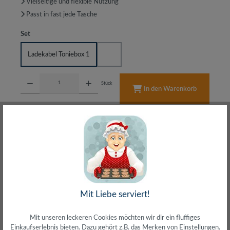
Vielseitige und flexible Nutzung
Passt in fast jede Tasche
auswählen
Set
Ladekabel Toniebox 1
Set für Toniebox
Produkt Anzahl: Gib den gewünschten Wert ein oder benutze die Schaltflächen um d
Stück
In den Warenkorb
Schnell & sicher bezahlen mit
Schneller Versand
meist direkt aus Waiblingen
Mit Liebe serviert!
30 Tage Rückgaberecht
ohne Risiko bestellen
LIVE-Beratung
– Frag den Profi!
Mit unseren leckeren Cookies möchten wir dir ein fluffiges
kostenlos und persönlich
Einkaufserlebnis bieten. Dazu gehört z.B. das Merken von Einstellungen.