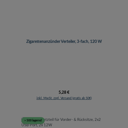
Zigarettenanzünder Verteiler, 3-fach, 120 W
Regulärer Preis:
5,28 €
inkl. MwSt. zzgl. Versand (gratis ab 50€)
> 500 lagernd