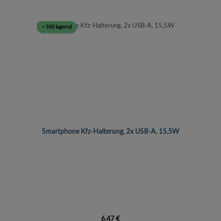
> 500 lagernd
Smartphone Kfz-Halterung, 2x USB-A, 15,5W
Regulärer Preis:
6,47 €