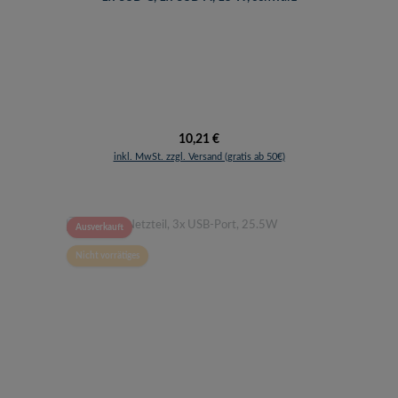
Regulärer Preis:
10,21 €
inkl. MwSt. zzgl. Versand (gratis ab 50€)
Ausverkauft
Nicht vorrätiges