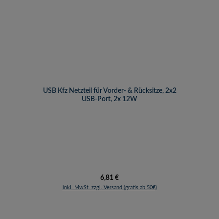
USB Kfz Netzteil für Vorder- & Rücksitze, 2x2
USB-Port, 2x 12W
Regulärer Preis:
6,81 €
inkl. MwSt. zzgl. Versand (gratis ab 50€)