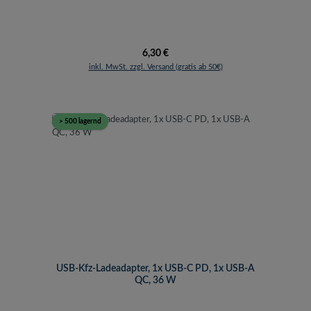
Regulärer Preis:
6,30 €
inkl. MwSt. zzgl. Versand (gratis ab 50€)
> 500 lagernd
USB-Kfz-Ladeadapter, 1x USB-C PD, 1x USB-A
QC, 36 W