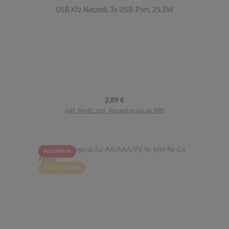
USB Kfz Netzteil, 3x USB-Port, 25.5W
Regulärer Preis:
2,89 €
inkl. MwSt. zzgl. Versand (gratis ab 50€)
Ausverkauft
Nicht vorrätiges