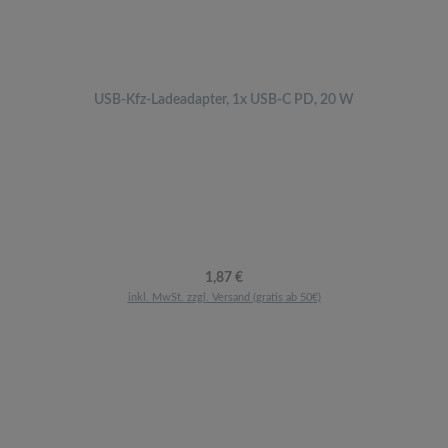
USB-Kfz-Ladeadapter, 1x USB-C PD, 20 W
Regulärer Preis:
1,87 €
inkl. MwSt. zzgl. Versand (gratis ab 50€)