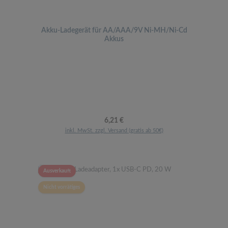
Akku-Ladegerät für AA/AAA/9V Ni-MH/Ni-Cd
Akkus
Regulärer Preis:
6,21 €
inkl. MwSt. zzgl. Versand (gratis ab 50€)
Ausverkauft
Nicht vorrätiges