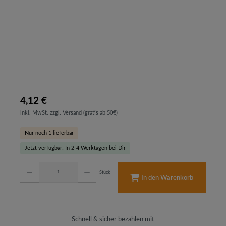
4,12 €
inkl. MwSt. zzgl. Versand (gratis ab 50€)
Nur noch 1 lieferbar
Jetzt verfügbar! In 2-4 Werktagen bei Dir
Produkt Anzahl: Gib den gewünschten Wert ein oder benutze die Schaltflächen um d
Stück
In den Warenkorb
Schnell & sicher bezahlen mit