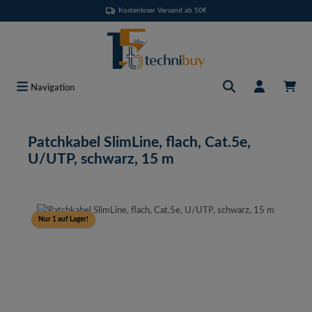
Kostenloser Versand ab 50€
Zum Hauptinhalt springen
Navigation
Patchkabel SlimLine, flach, Cat.5e,
U/UTP, schwarz, 15 m
Bildergalerie überspringen
Nur 1 auf Lager!