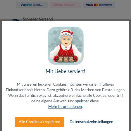
Schneller Versand
meist direkt aus Waiblingen
30 Tage Rückgaberecht
ohne Risiko bestellen
LIVE-Beratung
– Frag den Profi!
kostenlos und persönlich
Über 20+ Jahre Erfahrung
wir wissen von was wir sprechen
Mit Liebe serviert!
Mit unseren leckeren Cookies möchten wir dir ein fluffiges
Einkaufserlebnis bieten. Dazu gehört z.B. das Merken von Einstellungen.
Wenn das für dich okay ist, akzeptiere einfache alle Cookies, oder triff
Beschreibung
deine eigene Auswahl und
speicher
diese.
Mehr Informationen
.
Für den Telefon- oder NetzwerkanschlussFlaches
Patchkabel Cat.5eU/UTP, 30 AWG CCA, PVCFlachkabel,
sehr flexibel2 x RJ45 Stec…
Mehr
Alle Cookies akzeptieren
Datenschutzeinstellungen
Herstellerinfos