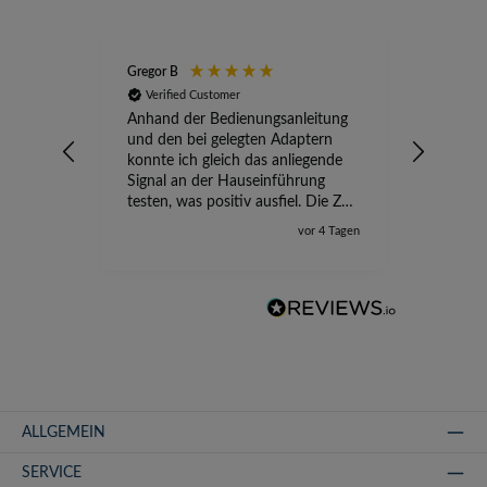
Gregor B
Stefan A
Verified Customer
Verifi
Anhand der Bedienungsanleitung
kompete
und den bei gelegten Adaptern
Versand
konnte ich gleich das anliegende
wird ge
Signal an der Hauseinführung
eingeric
testen, was positiv ausfiel. Die Zeit
der Ungewissheit ist jetzt vorbei,
vor 4 Tagen
ich kann mit Sicherheit die
Störung vom TV-Ausfall richtig
zuordnen.
ALLGEMEIN
SERVICE