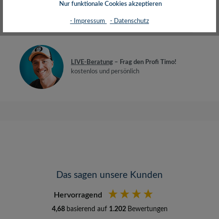
Nur funktionale Cookies akzeptieren
- Impressum
- Datenschutz
Bewertungen
LIVE-Beratung
– Frag den Profi Timo!
kostenlos und persönlich
Das sagen unsere Kunden
Hervorragend
4,68
basierend auf
1.202
Bewertungen