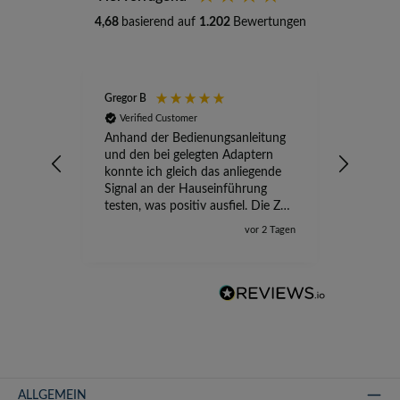
4,68
basierend auf
1.202
Bewertungen
Gregor B
Stefan A
Verified Customer
Verifi
Anhand der Bedienungsanleitung
kompete
und den bei gelegten Adaptern
Versand
konnte ich gleich das anliegende
wird ge
Signal an der Hauseinführung
eingeric
testen, was positiv ausfiel. Die Zeit
der Ungewissheit ist jetzt vorbei,
vor 2 Tagen
ich kann mit Sicherheit die
Störung vom TV-Ausfall richtig
zuordnen.
ALLGEMEIN