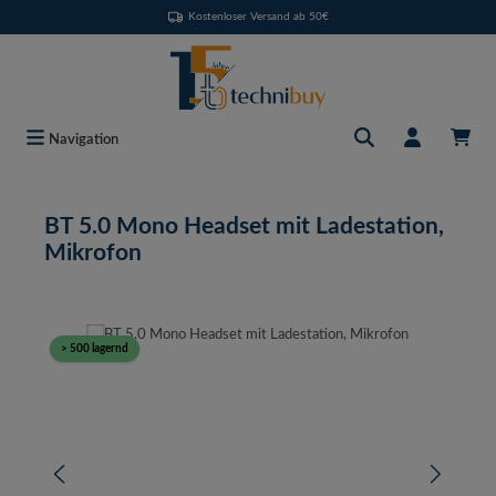
Kostenloser Versand ab 50€
Zum Hauptinhalt springen
Navigation
BT 5.0 Mono Headset mit Ladestation,
Mikrofon
Bildergalerie überspringen
> 500 lagernd