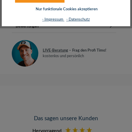
AkkulaufzeitIntegrierter Lautstärkeregler…
Mehr
Nur funktionale Cookies akzeptieren
Herstellerinfos
- Impressum
- Datenschutz
Bewertungen
LIVE-Beratung
– Frag den Profi Timo!
kostenlos und persönlich
Das sagen unsere Kunden
Hervorragend