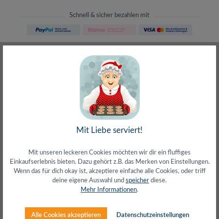
Schnell & sicher bezahlen mit
Schneller Versand
meist direkt aus Waiblingen
30 Tage Rückgaberecht
ohne Risiko bestellen
LIVE-Beratung
– Frag den Profi!
kostenlos und persönlich
Über 20+ Jahre Erfahrung
wir wissen von was wir sprechen
Mit Liebe serviert!
Mit unseren leckeren Cookies möchten wir dir ein fluffiges
Einkaufserlebnis bieten. Dazu gehört z.B. das Merken von Einstellungen.
Wenn das für dich okay ist, akzeptiere einfache alle Cookies, oder triff
deine eigene Auswahl und
speicher
diese.
Beschreibung
Mehr Informationen
.
Mono Headset mit Mikrofon und LadestationIntuitive
BedienelementeBis zu 18 Stunden
Alle Cookies akzeptieren
Datenschutzeinstellungen