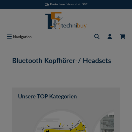
Kostenloser Versand ab 50€
Zum Hauptinhalt springen
Navigation
Bluetooth Kopfhörer-/ Headsets
Unsere TOP Kategorien