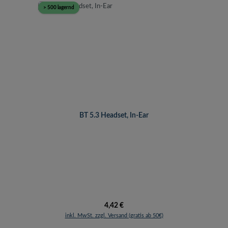
> 500 lagernd
BT 5.3 Headset, In-Ear
Regulärer Preis:
4,42 €
inkl. MwSt. zzgl. Versand (gratis ab 50€)