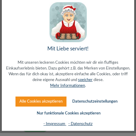
BT 5.3 Active-Noise-Cancelling-Headset
Mit Liebe serviert!
Mit unseren leckeren Cookies möchten wir dir ein fluffiges
Einkaufserlebnis bieten. Dazu gehört z.B. das Merken von Einstellungen.
Wenn das für dich okay ist, akzeptiere einfache alle Cookies, oder triff
deine eigene Auswahl und
speicher
diese.
Mehr Informationen
.
Regulärer Preis:
36,42 €
Alle Cookies akzeptieren
Datenschutzeinstellungen
inkl. MwSt. zzgl. Versand (gratis ab 50€)
Nur funktionale Cookies akzeptieren
- Impressum
- Datenschutz
> 500 lagernd