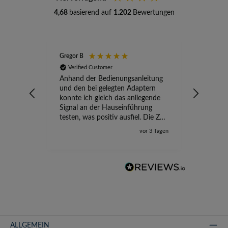
4,68
basierend auf
1.202
Bewertungen
Gregor B
Stefan A
Verified Customer
Verifi
Anhand der Bedienungsanleitung
kompete
und den bei gelegten Adaptern
Versand
konnte ich gleich das anliegende
wird ge
Signal an der Hauseinführung
eingeric
testen, was positiv ausfiel. Die Zeit
der Ungewissheit ist jetzt vorbei,
vor 3 Tagen
ich kann mit Sicherheit die
Störung vom TV-Ausfall richtig
zuordnen.
ALLGEMEIN