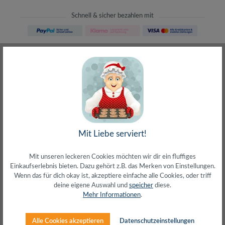
Schnell & sicher bezahlen mit
Schneller Versand
meist direkt aus Waiblingen
30 Tage Rückgaberecht
ohne Risiko bestellen
LIVE-Beratung
– Frag den Profi!
kostenlos und persönlich
Über 20+ Jahre Erfahrung
wir wissen von was wir sprechen
Mit Liebe serviert!
Mit unseren leckeren Cookies möchten wir dir ein fluffiges
Einkaufserlebnis bieten. Dazu gehört z.B. das Merken von Einstellungen.
Wenn das für dich okay ist, akzeptiere einfache alle Cookies, oder triff
deine eigene Auswahl und
speicher
diese.
Beschreibung
Mehr Informationen
.
Anschluss 1: USB-C (Stecker)Anschluss 2: DB9
(Stecker)Kompatibel mit USB 2.0 Hi-SpeedUnterstützt
Alle Cookies akzeptieren
Datenschutzeinstellungen