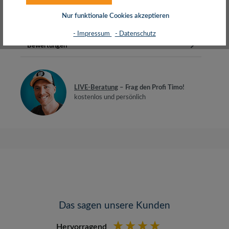
die serielle Schnittstelle…
Mehr
Nur funktionale Cookies akzeptieren
Herstellerinfos
- Impressum
- Datenschutz
Bewertungen
LIVE-Beratung
– Frag den Profi Timo!
kostenlos und persönlich
Das sagen unsere Kunden
Hervorragend