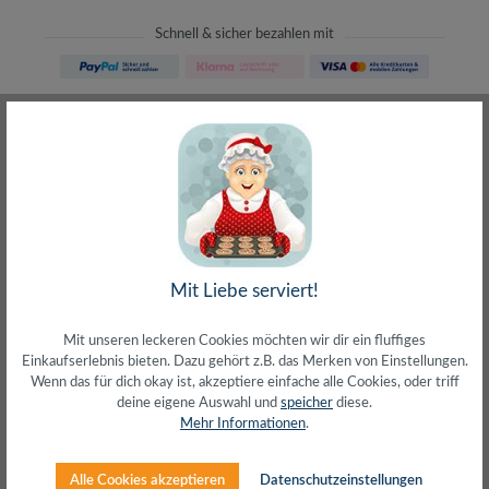
Schnell & sicher bezahlen mit
Schneller Versand
meist direkt aus Waiblingen
30 Tage Rückgaberecht
ohne Risiko bestellen
LIVE-Beratung
– Frag den Profi!
kostenlos und persönlich
Über 20+ Jahre Erfahrung
wir wissen von was wir sprechen
Mit Liebe serviert!
Mit unseren leckeren Cookies möchten wir dir ein fluffiges
Einkaufserlebnis bieten. Dazu gehört z.B. das Merken von Einstellungen.
Wenn das für dich okay ist, akzeptiere einfache alle Cookies, oder triff
deine eigene Auswahl und
speicher
diese.
Beschreibung
Mehr Informationen
.
Cat.5e Patchkabel, ungeschirmtU/UTP 26/7
AWGUngeschirmtes Twisted Pair KabelVerkupferter
Alle Cookies akzeptieren
Datenschutzeinstellungen