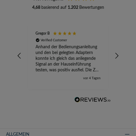
4,68
basierend auf
1.202
Bewertungen
Gregor B
Stefan A
Verified Customer
Verifi
Anhand der Bedienungsanleitung
kompete
und den bei gelegten Adaptern
Versand
konnte ich gleich das anliegende
wird ge
Signal an der Hauseinführung
eingeric
testen, was positiv ausfiel. Die Zeit
der Ungewissheit ist jetzt vorbei,
vor 4 Tagen
ich kann mit Sicherheit die
Störung vom TV-Ausfall richtig
zuordnen.
ALLGEMEIN