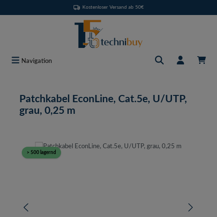
Kostenloser Versand ab 50€
Zum Hauptinhalt springen
Navigation
Patchkabel EconLine, Cat.5e, U/UTP,
grau, 0,25 m
Bildergalerie überspringen
> 500 lagernd