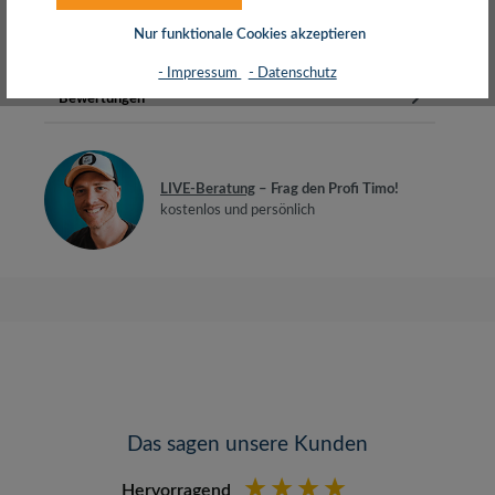
AluminiumdrahtFlexibler PVC Mantel2…
Mehr
Nur funktionale Cookies akzeptieren
Herstellerinfos
- Impressum
- Datenschutz
Bewertungen
LIVE-Beratung
– Frag den Profi Timo!
kostenlos und persönlich
Das sagen unsere Kunden
Hervorragend