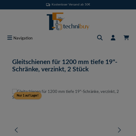
Kostenloser Versand ab 50€
Zum Hauptinhalt springen
Navigation
Gleitschienen für 1200 mm tiefe 19"-
Schränke, verzinkt, 2 Stück
Bildergalerie überspringen
Nur 1 auf Lager!