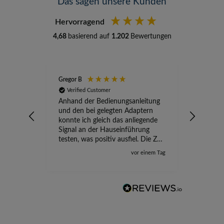
Das sagen unsere Kunden
Hervorragend
4,68
basierend auf
1.202
Bewertungen
Gregor B
Stefan A
Verified Customer
Verifi
Anhand der Bedienungsanleitung
kompete
und den bei gelegten Adaptern
Versand
konnte ich gleich das anliegende
wird ge
Signal an der Hauseinführung
eingeric
testen, was positiv ausfiel. Die Zeit
der Ungewissheit ist jetzt vorbei,
vor einem Tag
ich kann mit Sicherheit die
Störung vom TV-Ausfall richtig
zuordnen.