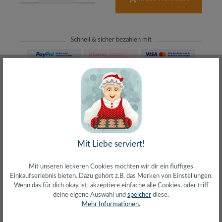
Schnell & sicher bezahlen mit
Schneller Versand
meist direkt aus Waiblingen
30 Tage Rückgaberecht
ohne Risiko bestellen
LIVE-Beratung
– Frag den Profi!
kostenlos und persönlich
Mit Liebe serviert!
Über 20+ Jahre Erfahrung
wir wissen von was wir sprechen
Mit unseren leckeren Cookies möchten wir dir ein fluffiges
Einkaufserlebnis bieten. Dazu gehört z.B. das Merken von Einstellungen.
Wenn das für dich okay ist, akzeptiere einfache alle Cookies, oder triff
deine eigene Auswahl und
speicher
diese.
Mehr Informationen
.
Beschreibung