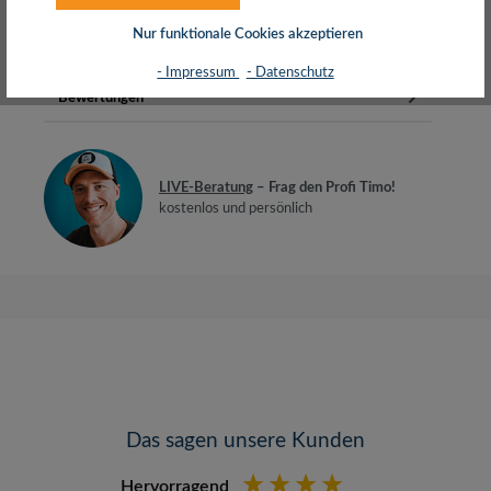
AluminiumdrahtFlexibler PVC MantelTIA/…
Mehr
Nur funktionale Cookies akzeptieren
Herstellerinfos
- Impressum
- Datenschutz
Bewertungen
LIVE-Beratung
– Frag den Profi Timo!
kostenlos und persönlich
Das sagen unsere Kunden
Hervorragend