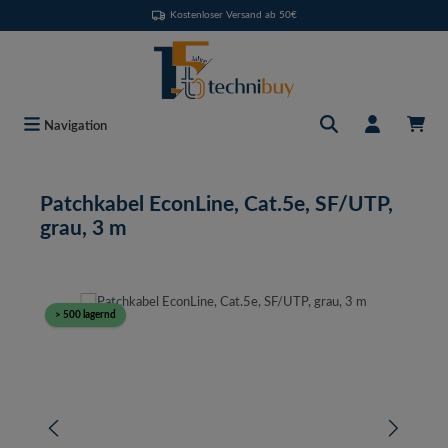
Kostenloser Versand ab 50€
Zum Hauptinhalt springen
Navigation
Patchkabel EconLine, Cat.5e, SF/UTP,
grau, 3 m
Bildergalerie überspringen
> 500 lagernd