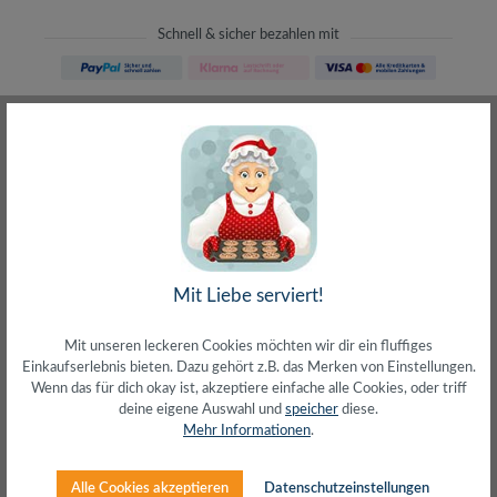
Schnell & sicher bezahlen mit
Schneller Versand
meist direkt aus Waiblingen
30 Tage Rückgaberecht
ohne Risiko bestellen
LIVE-Beratung
– Frag den Profi!
kostenlos und persönlich
Über 20+ Jahre Erfahrung
wir wissen von was wir sprechen
Mit Liebe serviert!
Mit unseren leckeren Cookies möchten wir dir ein fluffiges
Einkaufserlebnis bieten. Dazu gehört z.B. das Merken von Einstellungen.
Wenn das für dich okay ist, akzeptiere einfache alle Cookies, oder triff
deine eigene Auswahl und
speicher
diese.
Beschreibung
Mehr Informationen
.
RJ45 Patchkabel 5e, SF/UTP 26/7 AWGDoppelt
geschirmtes Twisted Pair KabelVerkupferter
Alle Cookies akzeptieren
Datenschutzeinstellungen