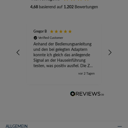
4,68
basierend auf
1.202
Bewertungen
Gregor B
Stefan A
Verified Customer
Verifi
Anhand der Bedienungsanleitung
kompete
und den bei gelegten Adaptern
Versand
konnte ich gleich das anliegende
wird ge
Signal an der Hauseinführung
eingeric
testen, was positiv ausfiel. Die Zeit
der Ungewissheit ist jetzt vorbei,
vor 2 Tagen
ich kann mit Sicherheit die
Störung vom TV-Ausfall richtig
zuordnen.
ALLGEMEIN