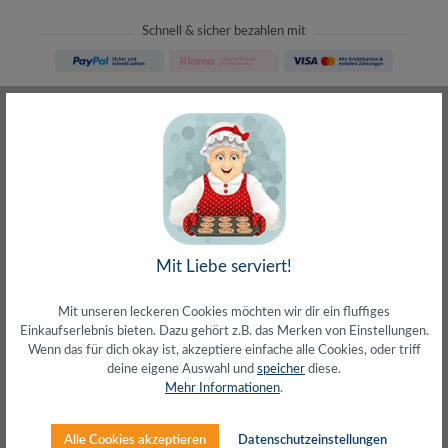
Schnell & sicher bezahlen mit
Schneller Versand
meist direkt aus Waiblingen
30 Tage Rückgaberecht
ohne Risiko bestellen
LIVE-Beratung
– Frag den Profi!
kostenlos und persönlich
Über 20+ Jahre Erfahrung
wir wissen von was wir sprechen
Mit Liebe serviert!
Mit unseren leckeren Cookies möchten wir dir ein fluffiges
Einkaufserlebnis bieten. Dazu gehört z.B. das Merken von Einstellungen.
Wenn das für dich okay ist, akzeptiere einfache alle Cookies, oder triff
deine eigene Auswahl und
speicher
diese.
Beschreibung
Mehr Informationen
.
Anschluss 1: Schutzkontaktstecker (CEE 7/7)
90°Anschluss 2: IEC 60320 C13 (Buchse)Kabeltyp:
Alle Cookies akzeptieren
Datenschutzeinstellungen