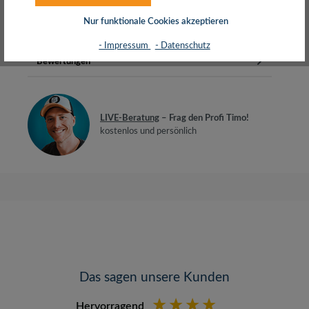
H05VV-F3G 3x 1,0 mm²Geeignet für…
Mehr
Nur funktionale Cookies akzeptieren
Herstellerinfos
- Impressum
- Datenschutz
Bewertungen
LIVE-Beratung
– Frag den Profi Timo!
kostenlos und persönlich
Das sagen unsere Kunden
Hervorragend