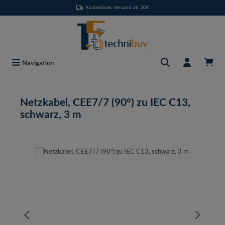
Kostenloser Versand ab 50€
Zum Hauptinhalt springen
Navigation
Netzkabel, CEE7/7 (90°) zu IEC C13,
schwarz, 3 m
Bildergalerie überspringen