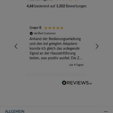
4,68
basierend auf
1.202
Bewertungen
Gregor B
Stefan A
Verified Customer
Verifi
Anhand der Bedienungsanleitung
kompete
und den bei gelegten Adaptern
Versand
konnte ich gleich das anliegende
wird ge
Signal an der Hauseinführung
eingeric
testen, was positiv ausfiel. Die Zeit
der Ungewissheit ist jetzt vorbei,
vor 4 Tagen
ich kann mit Sicherheit die
Störung vom TV-Ausfall richtig
zuordnen.
ALLGEMEIN