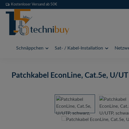
Kostenloser Versand ab 50€
 Hauptinhalt springen
Zur Suche springen
Zur Hauptnavigation springen
Schnäppchen
Sat- / Kabel-Installation
Netzwe
Patchkabel EconLine, Cat.5e, U/UT
Bildergalerie überspringen