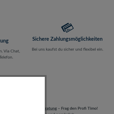
Sichere Zahlungsmöglichkeiten
tung
Bei uns kaufst du sicher und flexibel ein.
n. Via Chat,
elefon.
LIVE-Beratung
– Frag den Profi Timo!