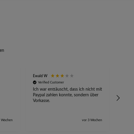
en
Ewald W
Anony
Verified Customer
Veri
Ich war enttäuscht, dass ich nicht mit
Absetz
Paypal zahlen konnte, sondern über
alles 
Vorkasse.
2 Wochen
vor 3 Wochen