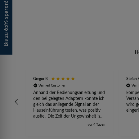
Bis zu 65% sparen!
H
Gregor B
Stefan 
Verified Customer
Veri
Anhand der Bedienungsanleitung und
kompet
den bei gelegten Adaptern konnte ich
Versan
gleich das anliegende Signal an der
wird g
Hauseinführung testen, was positiv
einger
ausfiel. Die Zeit der Ungewissheit ist
jetzt vorbei, ich kann mit Sicherheit
vor 4 Tagen
die Störung vom TV-Ausfall richtig
zuordnen.