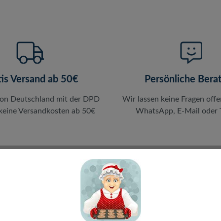
tis Versand ab 50€
Persönliche Bera
von Deutschland mit der DPD
Wir lassen keine Fragen offe
 keine Versandkosten ab 50€
WhatsApp, E-Mail oder T
en