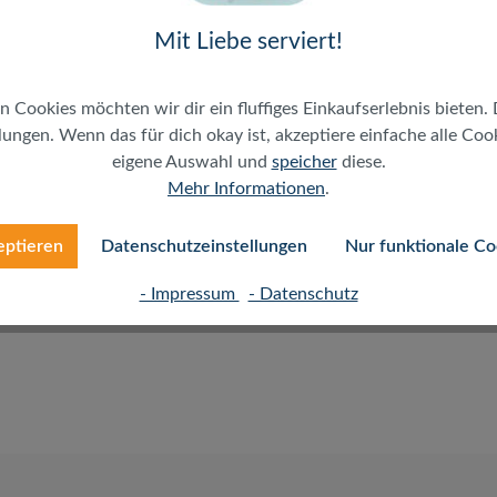
Mit Liebe serviert!
n Cookies möchten wir dir ein fluffiges Einkaufserlebnis bieten. 
ungen. Wenn das für dich okay ist, akzeptiere einfache alle Cooki
eigene Auswahl und
speicher
diese.
Mehr Informationen
.
r für alle Sprach- und Datenübertragungen mit hohem
eptieren
Datenschutzeinstellungen
Nur funktionale Co
e Patch- und Anschlusskabel sind auf beiden Seiten mit
em Knickschutz versehen. Diese UTP Kabel sind speziell für
- Impressum
- Datenschutz