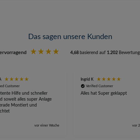
Das sagen unsere Kunden
ervorragend
4,68
basierend auf
1.202
Bewertung
A
Ingrid K
fied Customer
Verified Customer
ente Hilfe und schneller
Alles hat Super geklappt
d soweit alles super Anlage
erade Montiert und
ichtet
vor einer Woche
vor 