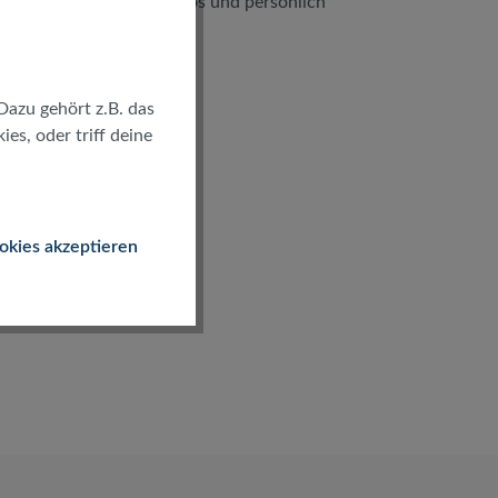
kostenlos und persönlich
Dazu gehört z.B. das
es, oder triff deine
okies akzeptieren