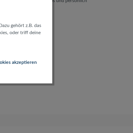
kostenlos und persönlich
Dazu gehört z.B. das
es, oder triff deine
okies akzeptieren