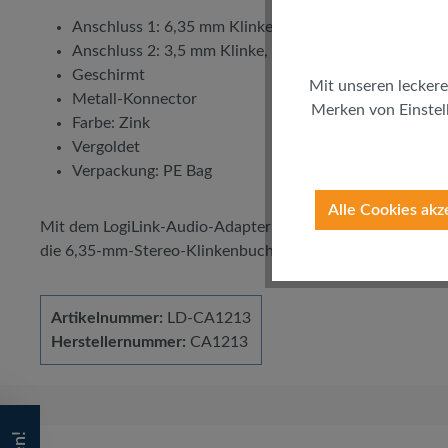
Anschluss 1: 6,35 mm Klinke, 3-Pin, TRS (Stecker)
Anschluss 2: 3,5 mm Klinke, 3-Pin, TRS (Buchse)
Geschirmt
Mit unseren leckere
Metall-Konnector
Merken von Einstell
Farbe: Zink
Vergoldet
Verpackung: PE Bag
Alle Cookies akz
Mit dem LogiLink-Audio-Adapter aus Zink verbinden Sie I
die 6,35-mm-Stereo-Klinkenbuchse an ihrem Gerät in ein
Artikelnummer:
LD-CA1213
Herstellernummer:
CA1213