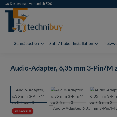
Kostenloser Versand ab 50€
 Hauptinhalt springen
Zur Suche springen
Zur Hauptnavigation springen
Schnäppchen
Sat- / Kabel-Installation
Netzwer
Audio-Adapter, 6,35 mm 3-Pin/M z
Bildergalerie überspringen
Ausverkauft