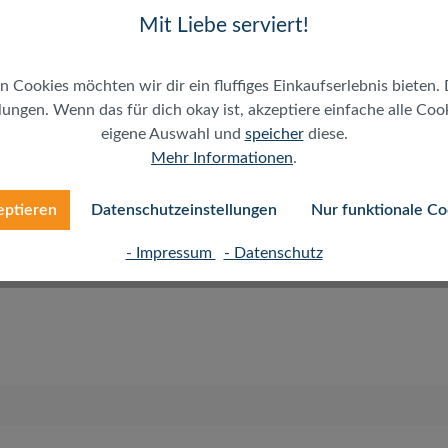
Mit Liebe serviert!
n Cookies möchten wir dir ein fluffiges Einkaufserlebnis bieten. 
ungen. Wenn das für dich okay ist, akzeptiere einfache alle Cooki
eigene Auswahl und
speicher
diese.
Mehr Informationen
.
eptieren
Datenschutzeinstellungen
Nur funktionale Co
hre Geräte optimal. Sie wandeln mit dem 3-poligen Adapter
e 3,5-mm-Buchse.
- Impressum
- Datenschutz