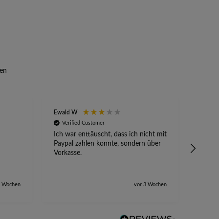
en
Ewald W
Anony
Verified Customer
Veri
Ich war enttäuscht, dass ich nicht mit
Absetz
Paypal zahlen konnte, sondern über
alles 
Vorkasse.
2 Wochen
vor 3 Wochen