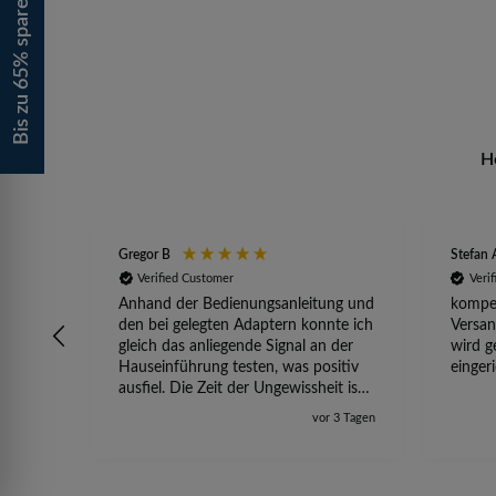
Bis zu 65% sparen!
H
Gregor B
Stefan 
Verified Customer
Veri
Anhand der Bedienungsanleitung und
kompet
den bei gelegten Adaptern konnte ich
Versan
gleich das anliegende Signal an der
wird g
Hauseinführung testen, was positiv
einger
ausfiel. Die Zeit der Ungewissheit ist
jetzt vorbei, ich kann mit Sicherheit
vor 3 Tagen
die Störung vom TV-Ausfall richtig
zuordnen.