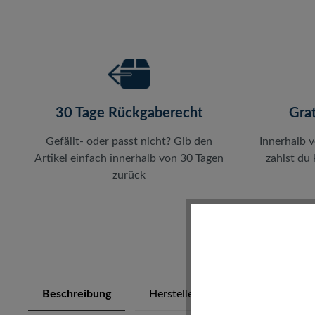
30 Tage Rückgaberecht
Gra
Gefällt- oder passt nicht? Gib den
Innerhalb 
Artikel einfach innerhalb von 30 Tagen
zahlst du
zurück
Beschreibung
Herstellerinfos
Bewertung