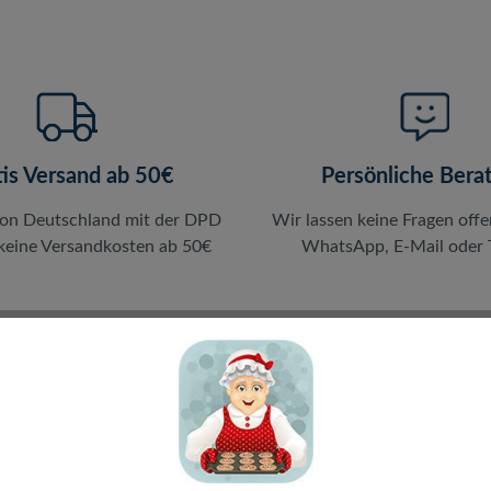
tis Versand ab 50€
Persönliche Bera
von Deutschland mit der DPD
Wir lassen keine Fragen offe
 keine Versandkosten ab 50€
WhatsApp, E-Mail oder T
en