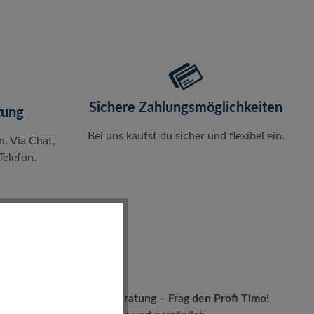
Sichere Zahlungsmöglichkeiten
tung
Bei uns kaufst du sicher und flexibel ein.
n. Via Chat,
elefon.
LIVE-Beratung
– Frag den Profi Timo!