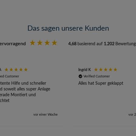
Das sagen unsere Kunden
ervorragend
4,68
basierend auf
1.202
Bewertung
A
Ingrid K
fied Customer
Verified Customer
ente Hilfe und schneller
Alles hat Super geklappt
d soweit alles super Anlage
erade Montiert und
ichtet
vor einer Woche
vor 