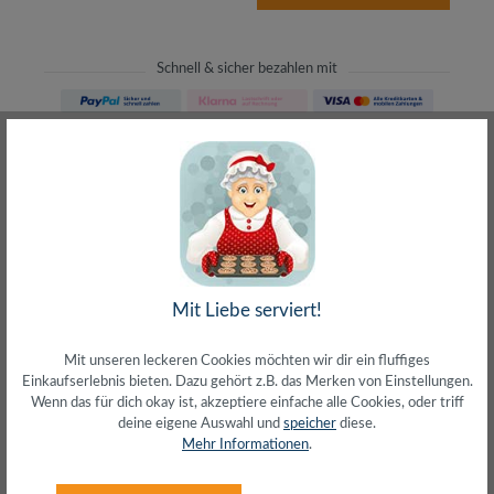
Schnell & sicher bezahlen mit
Schneller Versand
meist direkt aus Waiblingen
30 Tage Rückgaberecht
ohne Risiko bestellen
LIVE-Beratung
– Frag den Profi!
kostenlos und persönlich
Über 20+ Jahre Erfahrung
Mit Liebe serviert!
wir wissen von was wir sprechen
Mit unseren leckeren Cookies möchten wir dir ein fluffiges
Einkaufserlebnis bieten. Dazu gehört z.B. das Merken von Einstellungen.
Wenn das für dich okay ist, akzeptiere einfache alle Cookies, oder triff
deine eigene Auswahl und
speicher
diese.
Mehr Informationen
.
Beschreibung
Patchkabel mit massivem Innleiter (Kupfer) für hohe