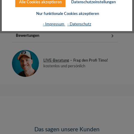
Alle Cookies akzeptieren
Datenschutzeinstellungen
BandbreitenCat.6A Class EA gemäß ISO/IEC 11801 &
EIA/TIA 568-CGeeignet f…
Mehr
Nur funktionale Cookies akzeptieren
Herstellerinfos
- Impressum
- Datenschutz
Bewertungen
LIVE-Beratung
– Frag den Profi Timo!
kostenlos und persönlich
Das sagen unsere Kunden