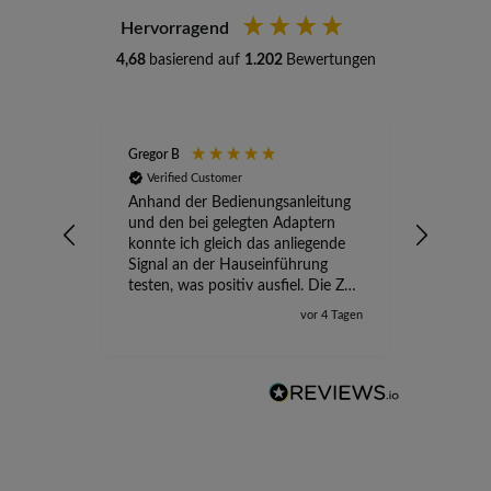
Hervorragend
4,68
basierend auf
1.202
Bewertungen
Gregor B
Stefan A
Verified Customer
Verifi
Anhand der Bedienungsanleitung
kompete
und den bei gelegten Adaptern
Versand
konnte ich gleich das anliegende
wird ge
Signal an der Hauseinführung
eingeric
testen, was positiv ausfiel. Die Zeit
der Ungewissheit ist jetzt vorbei,
vor 4 Tagen
ich kann mit Sicherheit die
Störung vom TV-Ausfall richtig
zuordnen.