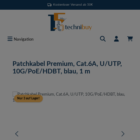
Kostenloser Versand ab 50€
Zum Hauptinhalt springen
Navigation
Patchkabel Premium, Cat.6A, U/UTP,
10G/PoE/HDBT, blau, 1 m
Bildergalerie überspringen
Nur 3 auf Lager!