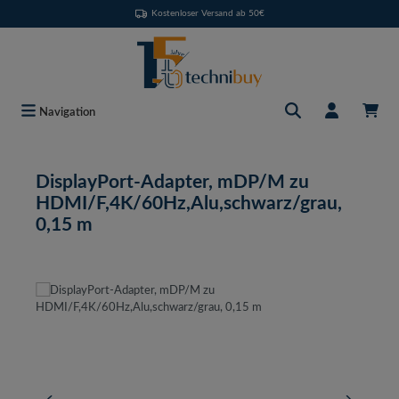
Kostenloser Versand ab 50€
Zum Hauptinhalt springen
Navigation
DisplayPort-Adapter, mDP/M zu
HDMI/F,4K/60Hz,Alu,schwarz/grau,
0,15 m
Bildergalerie überspringen