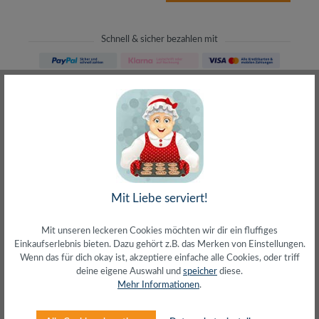
Schnell & sicher bezahlen mit
Schneller Versand
meist direkt aus Waiblingen
30 Tage Rückgaberecht
ohne Risiko bestellen
LIVE-Beratung
– Frag den Profi!
kostenlos und persönlich
Über 20+ Jahre Erfahrung
Mit Liebe serviert!
wir wissen von was wir sprechen
Mit unseren leckeren Cookies möchten wir dir ein fluffiges
Einkaufserlebnis bieten. Dazu gehört z.B. das Merken von Einstellungen.
Wenn das für dich okay ist, akzeptiere einfache alle Cookies, oder triff
deine eigene Auswahl und
speicher
diese.
Mehr Informationen
.
Beschreibung
Anschluss 1: Mini DisplayPort (Stecker)Anschluss 2: