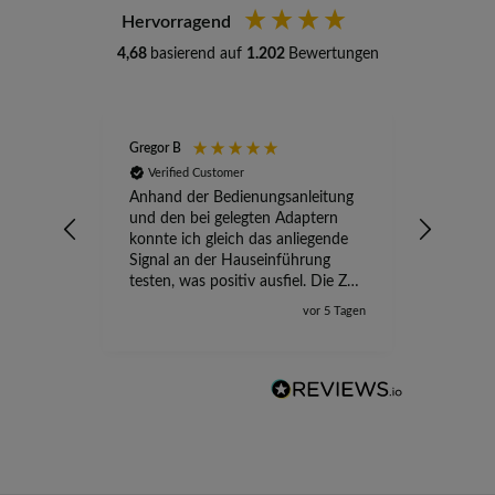
Hervorragend
4,68
basierend auf
1.202
Bewertungen
Gregor B
Stefan A
Verified Customer
Verifi
Anhand der Bedienungsanleitung
kompete
und den bei gelegten Adaptern
Versand
konnte ich gleich das anliegende
wird ge
Signal an der Hauseinführung
eingeric
testen, was positiv ausfiel. Die Zeit
der Ungewissheit ist jetzt vorbei,
vor 5 Tagen
ich kann mit Sicherheit die
Störung vom TV-Ausfall richtig
zuordnen.