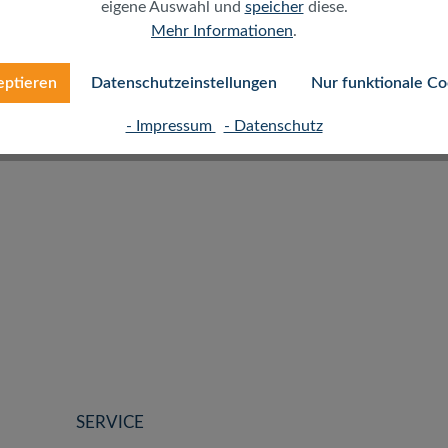
eigene Auswahl und
speicher
diese.
er:
Kabel
Audio / Video
Klinke
Mehr Informationen
.
eptieren
Datenschutzeinstellungen
Nur funktionale Co
- Impressum
- Datenschutz
SERVICE