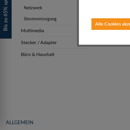
Bis zu 65% sparen!
Du bist hi
Netzwerk
Stromversorgung
Alle Cookies akz
Multimedia
Stecker / Adapter
Büro & Haushalt
ALLGEMEIN