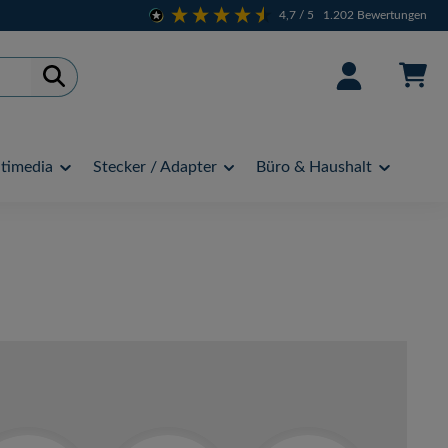
4,7
/ 5
1.202
Bewertungen
timedia
Stecker / Adapter
Büro & Haushalt