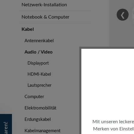
Netzwerk-Installation
❮
Notebook & Computer
Kabel
Antennenkabel
Audio / Video
Displayport
HDMI-Kabel
Kei
Lautsprecher
Computer
Elektromobilität
Erdungskabel
Mit unseren leckere
Merken von Einstell
Kabelmanagement