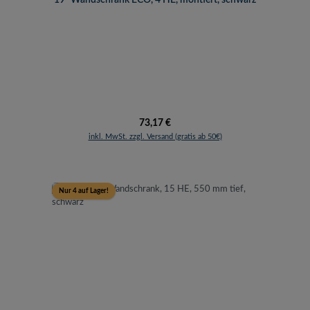
Regulärer Preis:
73,17 €
inkl. MwSt. zzgl. Versand (gratis ab 50€)
Nur 4 auf Lager!