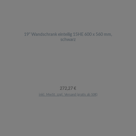
19" Wandschrank einteilig 15HE 600 x 560 mm,
schwarz
Regulärer Preis:
272,27 €
inkl. MwSt. zzgl. Versand (gratis ab 50€)