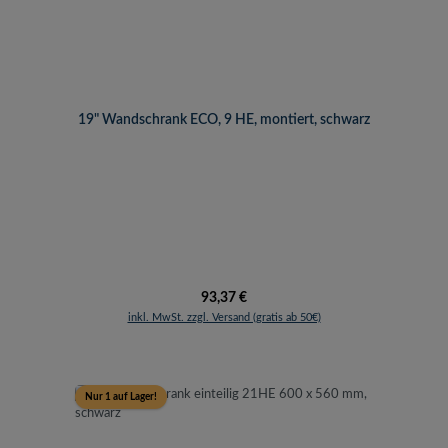
19" Wandschrank ECO, 9 HE, montiert, schwarz
Regulärer Preis:
93,37 €
inkl. MwSt. zzgl. Versand (gratis ab 50€)
Nur 1 auf Lager!