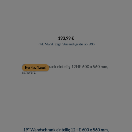
Regulärer Preis:
193,99 €
inkl. MwSt. zzgl. Versand (gratis ab 50€)
Nur 4 auf Lager!
19" Wandschrank einteilig 12HE 600 x 560 mm,