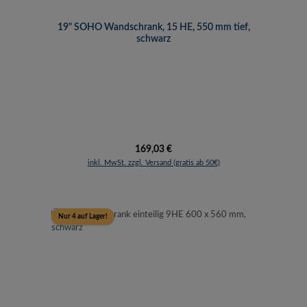
19" SOHO Wandschrank, 15 HE, 550 mm tief,
schwarz
Regulärer Preis:
169,03 €
inkl. MwSt. zzgl. Versand (gratis ab 50€)
Nur 4 auf Lager!