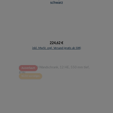
schwarz
Regulärer Preis:
224,62 €
inkl. MwSt. zzgl. Versand (gratis ab 50€)
Ausverkauft
Nicht vorrätiges