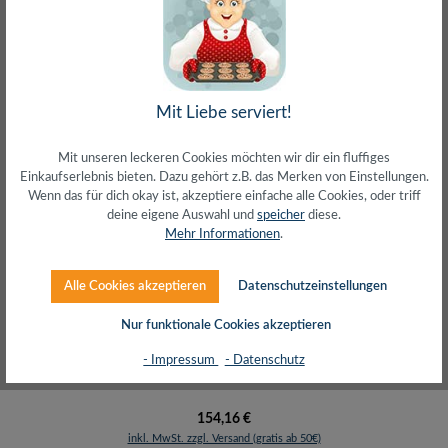
Nur 2 auf Lager!
Mit Liebe serviert!
Mit unseren leckeren Cookies möchten wir dir ein fluffiges
Einkaufserlebnis bieten. Dazu gehört z.B. das Merken von Einstellungen.
Wenn das für dich okay ist, akzeptiere einfache alle Cookies, oder triff
deine eigene Auswahl und
speicher
diese.
Mehr Informationen
.
19" SOHO Wandschrank, 12 HE, 550 mm tief,
schwarz
Alle Cookies akzeptieren
Datenschutzeinstellungen
Nur funktionale Cookies akzeptieren
- Impressum
- Datenschutz
Regulärer Preis:
154,16 €
inkl. MwSt. zzgl. Versand (gratis ab 50€)