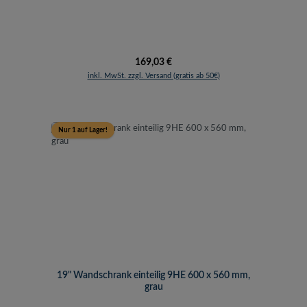
Regulärer Preis:
169,03 €
inkl. MwSt. zzgl. Versand (gratis ab 50€)
Nur 1 auf Lager!
19" Wandschrank einteilig 9HE 600 x 560 mm,
grau