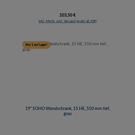
Regulärer Preis:
103,50 €
inkl. MwSt. zzgl. Versand (gratis ab 50€)
Nur 1 auf Lager!
19" SOHO Wandschrank, 15 HE, 550 mm tief,
grau