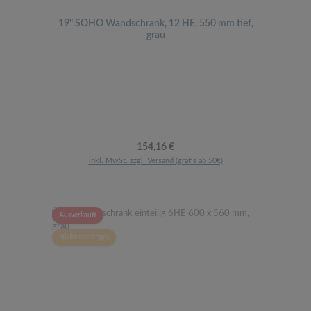
19" SOHO Wandschrank, 12 HE, 550 mm tief,
grau
Regulärer Preis:
154,16 €
inkl. MwSt. zzgl. Versand (gratis ab 50€)
Ausverkauft
Nicht vorrätiges