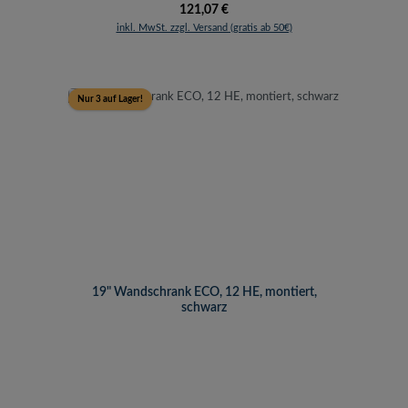
Regulärer Preis:
121,07 €
inkl. MwSt. zzgl. Versand (gratis ab 50€)
Nur 3 auf Lager!
19" Wandschrank ECO, 12 HE, montiert,
schwarz