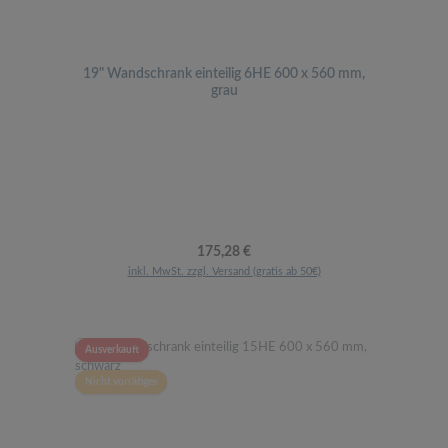
19" Wandschrank einteilig 6HE 600 x 560 mm,
grau
Regulärer Preis:
175,28 €
inkl. MwSt. zzgl. Versand (gratis ab 50€)
Ausverkauft
Nicht vorrätiges