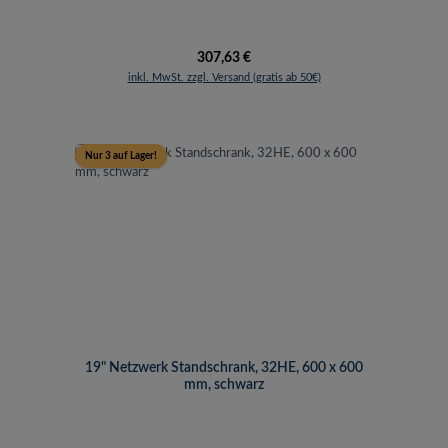
Regulärer Preis:
307,63 €
inkl. MwSt. zzgl. Versand (gratis ab 50€)
Nur 3 auf Lager!
19" Netzwerk Standschrank, 32HE, 600 x 600
mm, schwarz