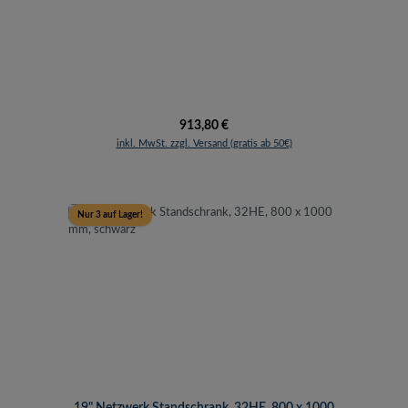
Regulärer Preis:
913,80 €
inkl. MwSt. zzgl. Versand (gratis ab 50€)
Nur 3 auf Lager!
19" Netzwerk Standschrank, 32HE, 800 x 1000