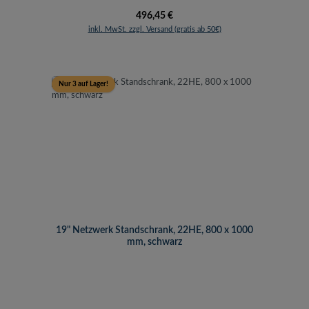
Regulärer Preis:
496,45 €
inkl. MwSt. zzgl. Versand (gratis ab 50€)
Nur 3 auf Lager!
19" Netzwerk Standschrank, 22HE, 800 x 1000
mm, schwarz