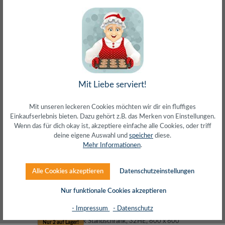
19" Server Standschrank, 42HE 800x1000 mm,
Mit Liebe serviert!
schwarz
Mit unseren leckeren Cookies möchten wir dir ein fluffiges
Einkaufserlebnis bieten. Dazu gehört z.B. das Merken von Einstellungen.
Wenn das für dich okay ist, akzeptiere einfache alle Cookies, oder triff
deine eigene Auswahl und
speicher
diese.
Mehr Informationen
.
Alle Cookies akzeptieren
Datenschutzeinstellungen
Regulärer Preis:
1.307,23 €
inkl. MwSt. zzgl. Versand (gratis ab 50€)
Nur funktionale Cookies akzeptieren
- Impressum
- Datenschutz
Nur 2 auf Lager!