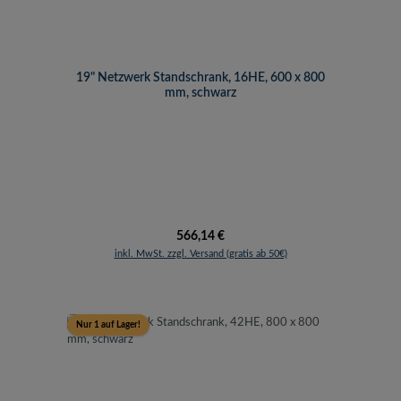
19" Netzwerk Standschrank, 16HE, 600 x 800
mm, schwarz
Regulärer Preis:
566,14 €
inkl. MwSt. zzgl. Versand (gratis ab 50€)
Nur 1 auf Lager!