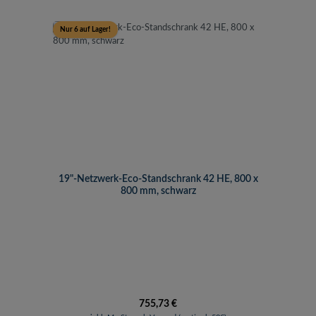
Nur 6 auf Lager!
19"-Netzwerk-Eco-Standschrank 42 HE, 800 x
800 mm, schwarz
Regulärer Preis:
755,73 €