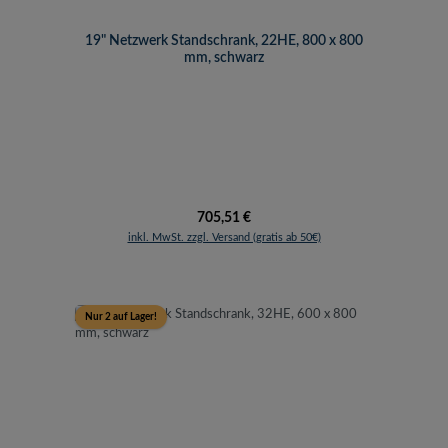
19" Netzwerk Standschrank, 22HE, 800 x 800
mm, schwarz
Regulärer Preis:
705,51 €
inkl. MwSt. zzgl. Versand (gratis ab 50€)
Nur 2 auf Lager!