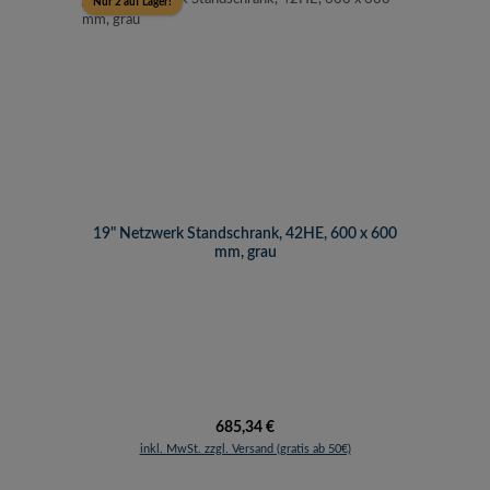
Nur 2 auf Lager!
19" Netzwerk Standschrank, 42HE, 600 x 600
mm, grau
Regulärer Preis:
685,34 €
inkl. MwSt. zzgl. Versand (gratis ab 50€)