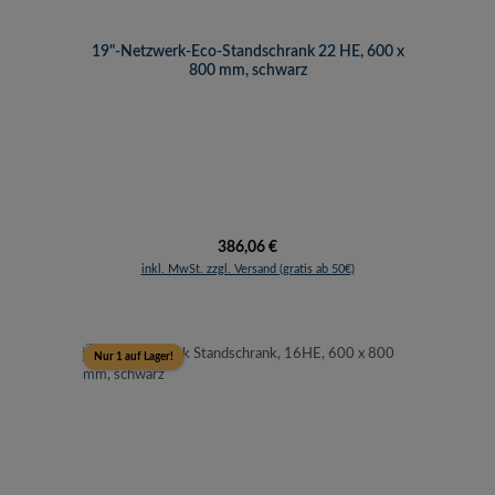
19"-Netzwerk-Eco-Standschrank 22 HE, 600 x
800 mm, schwarz
Regulärer Preis:
386,06 €
inkl. MwSt. zzgl. Versand (gratis ab 50€)
Nur 1 auf Lager!