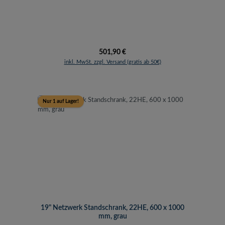
Regulärer Preis:
501,90 €
inkl. MwSt. zzgl. Versand (gratis ab 50€)
Nur 1 auf Lager!
19" Netzwerk Standschrank, 22HE, 600 x 1000
mm, grau