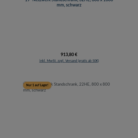
mm, schwarz
Regulärer Preis:
913,80 €
inkl. MwSt. zzgl. Versand (gratis ab 50€)
Nur 1 auf Lager!