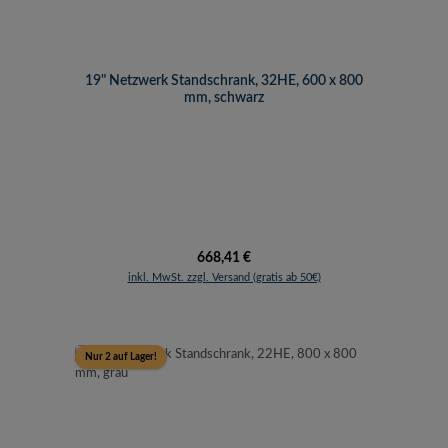
19" Netzwerk Standschrank, 32HE, 600 x 800
mm, schwarz
Regulärer Preis:
668,41 €
inkl. MwSt. zzgl. Versand (gratis ab 50€)
Nur 2 auf Lager!