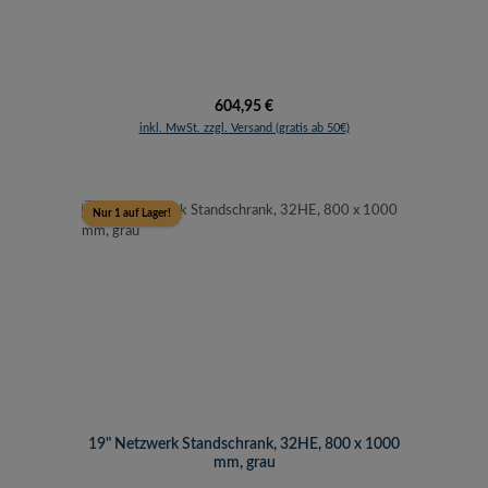
Regulärer Preis:
604,95 €
inkl. MwSt. zzgl. Versand (gratis ab 50€)
Nur 1 auf Lager!
19" Netzwerk Standschrank, 32HE, 800 x 1000
mm, grau