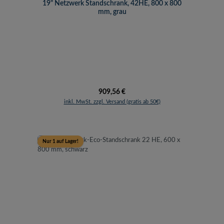
19" Netzwerk Standschrank, 42HE, 800 x 800
mm, grau
Regulärer Preis:
909,56 €
inkl. MwSt. zzgl. Versand (gratis ab 50€)
Nur 1 auf Lager!