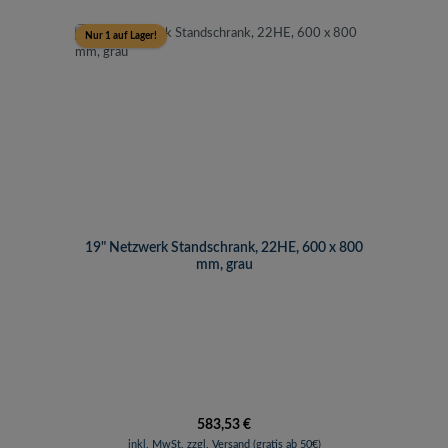
Nur 1 auf Lager!
19" Netzwerk Standschrank, 22HE, 600 x 800
mm, grau
Regulärer Preis:
583,53 €
inkl. MwSt. zzgl. Versand (gratis ab 50€)