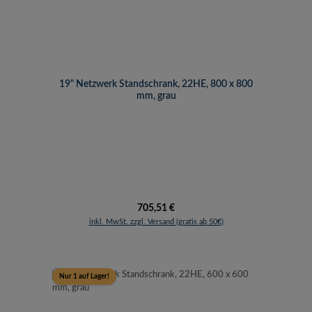
19" Netzwerk Standschrank, 22HE, 800 x 800
mm, grau
Regulärer Preis:
705,51 €
inkl. MwSt. zzgl. Versand (gratis ab 50€)
Nur 1 auf Lager!