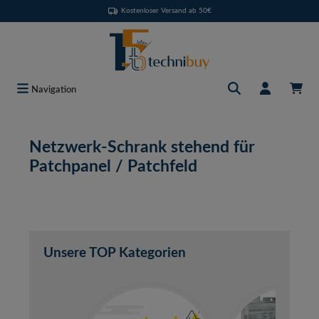
Kostenloser Versand ab 50€
Zum Hauptinhalt springen
Navigation
Netzwerk-Schrank stehend für
Patchpanel / Patchfeld
Unsere TOP Kategorien