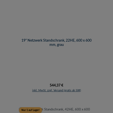
19" Netzwerk Standschrank, 22HE, 600 x 600
mm, grau
Regulärer Preis:
544,37 €
inkl. MwSt. zzgl. Versand (gratis ab 50€)
Nur 1 auf Lager!