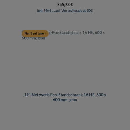
Regulärer Preis:
755,73 €
inkl. MwSt. zzgl. Versand (gratis ab 50€)
Nur 3 auf Lager!
19"-Netzwerk-Eco-Standschrank 16 HE, 600 x
600 mm, grau