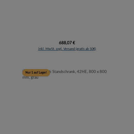
Regulärer Preis:
688,07 €
inkl. MwSt. zzgl. Versand (gratis ab 50€)
Nur 1 auf Lager!