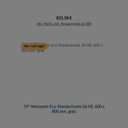
Regulärer Preis:
831,38 €
inkl. MwSt. zzgl. Versand (gratis ab 50€)
Nur 1 auf Lager!
19"-Netzwerk-Eco-Standschrank 26 HE, 600 x
800 mm, grau