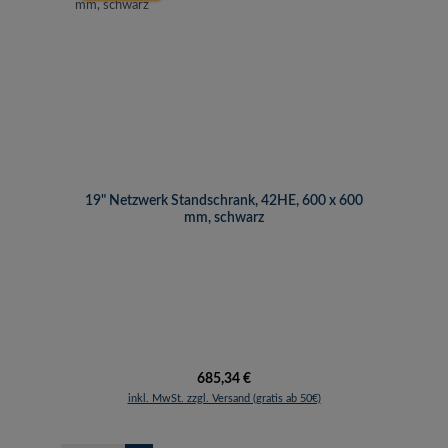
19" Netzwerk Standschrank, 42HE, 600 x 600
mm, schwarz
Regulärer Preis:
685,34 €
inkl. MwSt. zzgl. Versand (gratis ab 50€)