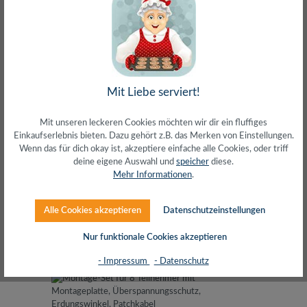
Kabel-TV Antennenverstärker komplett
Mit Liebe serviert!
vormontiert für 8 Teilnehmer
Mit unseren leckeren Cookies möchten wir dir ein fluffiges
Einkaufserlebnis bieten. Dazu gehört z.B. das Merken von Einstellungen.
Wenn das für dich okay ist, akzeptiere einfache alle Cookies, oder triff
deine eigene Auswahl und
speicher
diese.
Mehr Informationen
.
Alle Cookies akzeptieren
Datenschutzeinstellungen
Regulärer Preis:
126,69 €
inkl. MwSt. zzgl. Versand (gratis ab 50€)
Nur funktionale Cookies akzeptieren
- Impressum
- Datenschutz