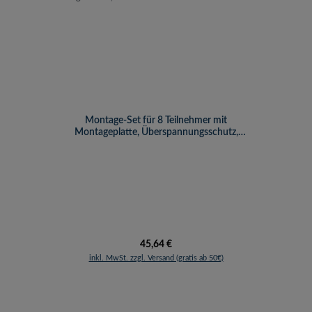
Montage-Set für 8 Teilnehmer mit
Montageplatte, Überspannungsschutz,
Erdungswinkel, Patchkabel
Regulärer Preis:
45,64 €
inkl. MwSt. zzgl. Versand (gratis ab 50€)