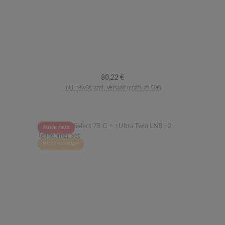
Regulärer Preis:
80,22 €
inkl. MwSt. zzgl. Versand (gratis ab 50€)
Ausverkauft
Nicht vorrätiges