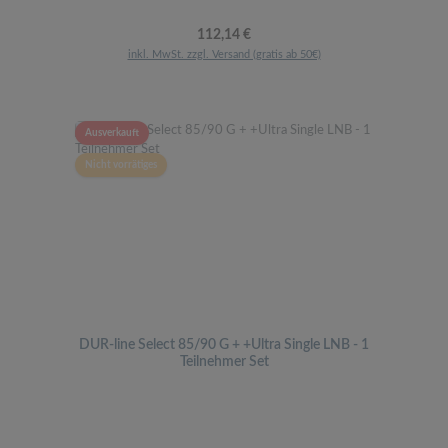
Regulärer Preis:
112,14 €
inkl. MwSt. zzgl. Versand (gratis ab 50€)
Ausverkauft
Nicht vorrätiges
DUR-line Select 85/90 G + +Ultra Single LNB - 1
Teilnehmer Set