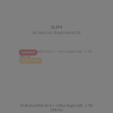
Regulärer Preis:
31,39 €
inkl. MwSt. zzgl. Versand (gratis ab 50€)
Ausverkauft
Nicht vorrätiges
DUR-line MDA 60 A + +Ultra Single LNB - 1 TN
LNB Set