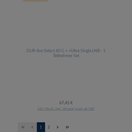
DUR-line Select 60 G + +Ultra Single LNB - 1
Teilnehmer Set
Regulärer Preis:
67,45 €
inkl. MwSt. zzgl. Versand (gratis ab 50€)
Seite
Seite
1
2