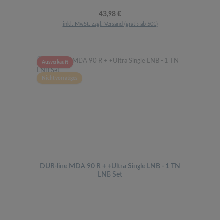
Regulärer Preis:
43,98 €
inkl. MwSt. zzgl. Versand (gratis ab 50€)
Ausverkauft
Nicht vorrätiges
DUR-line MDA 90 R + +Ultra Single LNB - 1 TN
LNB Set