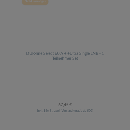
Nicht vorrätiges
DUR-line Select 60 A + +Ultra Single LNB - 1
Teilnehmer Set
Regulärer Preis:
67,45 €
inkl. MwSt. zzgl. Versand (gratis ab 50€)