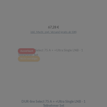
Regulärer Preis:
67,28 €
inkl. MwSt. zzgl. Versand (gratis ab 50€)
Ausverkauft
Nicht vorrätiges
DUR-line Select 75 A + +Ultra Single LNB - 1
Teilnehmer Set