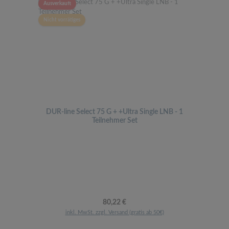
Ausverkauft
Nicht vorrätiges
DUR-line Select 75 G + +Ultra Single LNB - 1
Teilnehmer Set
Regulärer Preis:
80,22 €
inkl. MwSt. zzgl. Versand (gratis ab 50€)