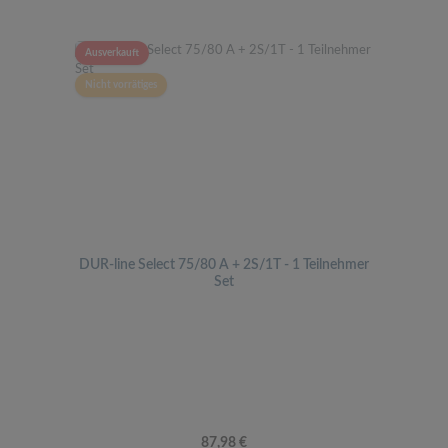
Ausverkauft
Nicht vorrätiges
DUR-line Select 75/80 A + 2S/1T - 1 Teilnehmer
Set
Regulärer Preis:
87,98 €