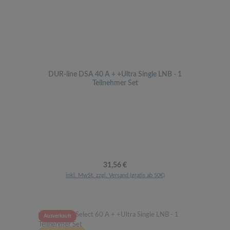
DUR-line DSA 40 A + +Ultra Single LNB - 1
Teilnehmer Set
Regulärer Preis:
31,56 €
inkl. MwSt. zzgl. Versand (gratis ab 50€)
Ausverkauft