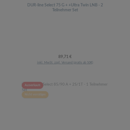
DUR-line Select 75 G + +Ultra Twin LNB - 2
Teilnehmer Set
Regulärer Preis:
89,71 €
inkl. MwSt. zzgl. Versand (gratis ab 50€)
Ausverkauft
Nicht vorrätiges