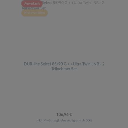
Ausverkauft
Nicht vorrätiges
DUR-line Select 85/90 G + +Ultra Twin LNB - 2
Teilnehmer Set
Regulärer Preis:
106,96 €
inkl. MwSt. zzgl. Versand (gratis ab 50€)