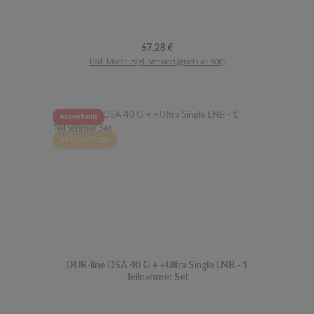
Regulärer Preis:
67,28 €
inkl. MwSt. zzgl. Versand (gratis ab 50€)
Ausverkauft
Nicht vorrätiges
DUR-line DSA 40 G + +Ultra Single LNB - 1
Teilnehmer Set