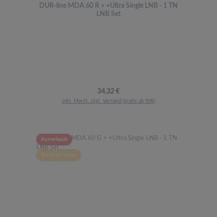
DUR-line MDA 60 R + +Ultra Single LNB - 1 TN
LNB Set
Regulärer Preis:
34,32 €
inkl. MwSt. zzgl. Versand (gratis ab 50€)
Ausverkauft
Nicht vorrätiges