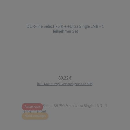
DUR-line Select 75 R + +Ultra Single LNB - 1
Teilnehmer Set
Regulärer Preis:
80,22 €
inkl. MwSt. zzgl. Versand (gratis ab 50€)
Ausverkauft
Nicht vorrätiges