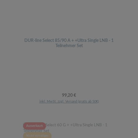
DUR-line Select 85/90 A + +Ultra Single LNB - 1
Teilnehmer Set
Regulärer Preis:
99,20 €
inkl. MwSt. zzgl. Versand (gratis ab 50€)
Ausverkauft
Nicht vorrätiges