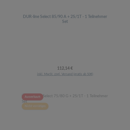
DUR-line Select 85/90 A + 2S/1T - 1 Teilnehmer
Set
Regulärer Preis:
112,14 €
inkl. MwSt. zzgl. Versand (gratis ab 50€)
Ausverkauft
Nicht vorrätiges