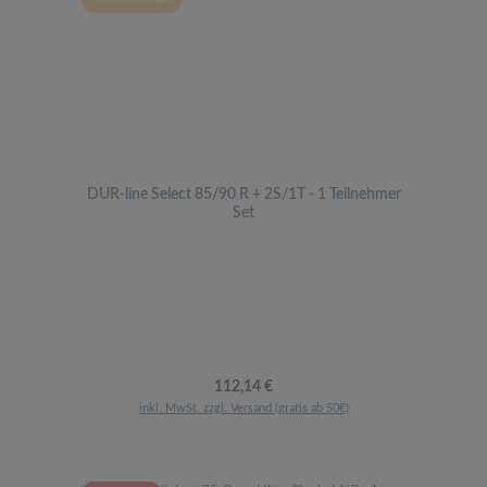
DUR-line Select 85/90 R + 2S/1T - 1 Teilnehmer
Set
Regulärer Preis:
112,14 €
inkl. MwSt. zzgl. Versand (gratis ab 50€)