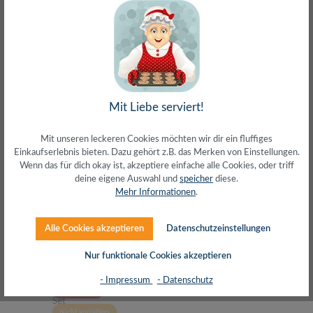
DUR-line MDA 80 A + +Ultra Single LNB - 1 TN
Mit Liebe serviert!
LNB Set
Mit unseren leckeren Cookies möchten wir dir ein fluffiges
Einkaufserlebnis bieten. Dazu gehört z.B. das Merken von Einstellungen.
Wenn das für dich okay ist, akzeptiere einfache alle Cookies, oder triff
deine eigene Auswahl und
speicher
diese.
Mehr Informationen
.
Regulärer Preis:
43,98 €
Alle Cookies akzeptieren
Datenschutzeinstellungen
inkl. MwSt. zzgl. Versand (gratis ab 50€)
Nur funktionale Cookies akzeptieren
- Impressum
- Datenschutz
Ausverkauft
Nicht vorrätiges