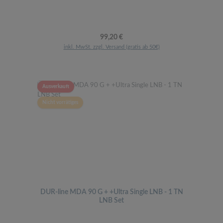
Regulärer Preis:
99,20 €
inkl. MwSt. zzgl. Versand (gratis ab 50€)
Ausverkauft
Nicht vorrätiges
DUR-line MDA 90 G + +Ultra Single LNB - 1 TN
LNB Set