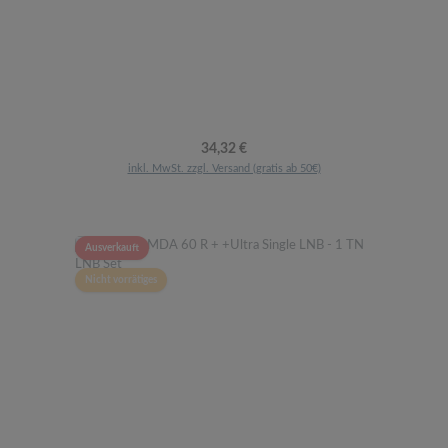
Regulärer Preis:
34,32 €
inkl. MwSt. zzgl. Versand (gratis ab 50€)
Ausverkauft
Nicht vorrätiges