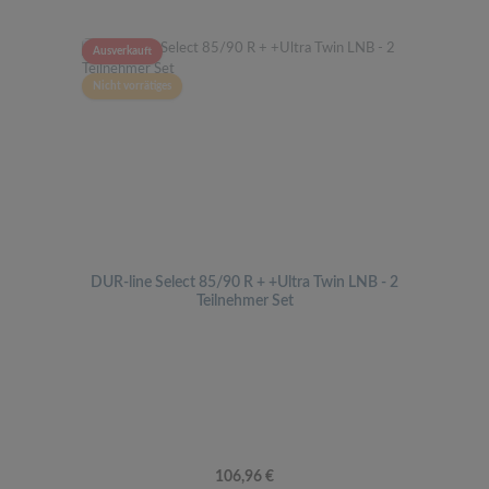
Ausverkauft
Nicht vorrätiges
DUR-line Select 85/90 R + +Ultra Twin LNB - 2
Teilnehmer Set
Regulärer Preis:
106,96 €