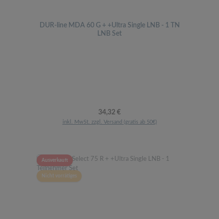
DUR-line MDA 60 G + +Ultra Single LNB - 1 TN
LNB Set
Regulärer Preis:
34,32 €
inkl. MwSt. zzgl. Versand (gratis ab 50€)
Ausverkauft
Nicht vorrätiges