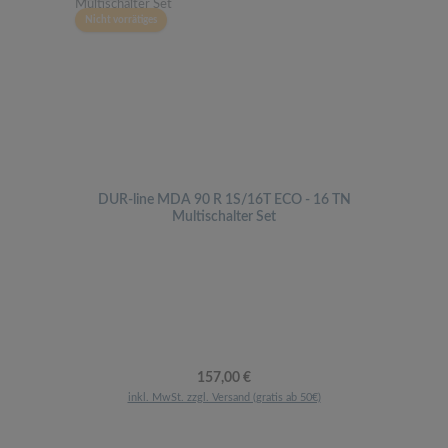
Nicht vorrätiges
DUR-line MDA 90 R 1S/16T ECO - 16 TN
Multischalter Set
Regulärer Preis:
157,00 €
inkl. MwSt. zzgl. Versand (gratis ab 50€)