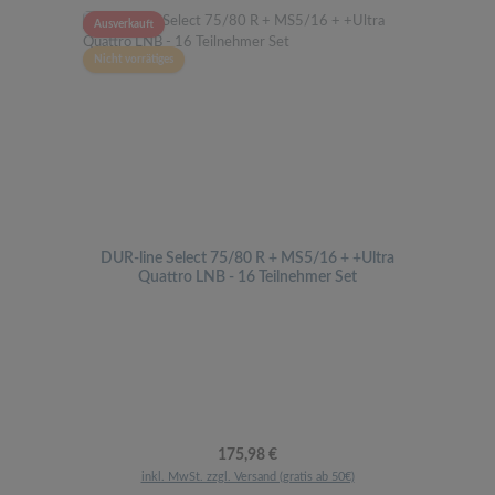
Ausverkauft
Nicht vorrätiges
DUR-line Select 75/80 R + MS5/16 + +Ultra
Quattro LNB - 16 Teilnehmer Set
Regulärer Preis:
175,98 €
inkl. MwSt. zzgl. Versand (gratis ab 50€)