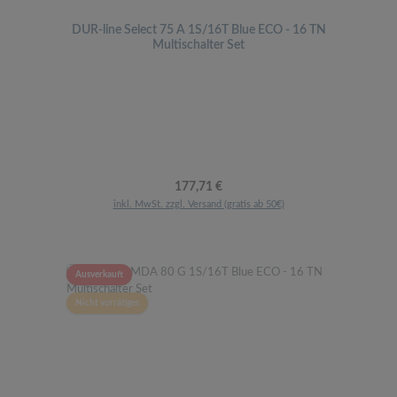
DUR-line Select 75 A 1S/16T Blue ECO - 16 TN
Multischalter Set
Regulärer Preis:
177,71 €
inkl. MwSt. zzgl. Versand (gratis ab 50€)
Ausverkauft
Nicht vorrätiges