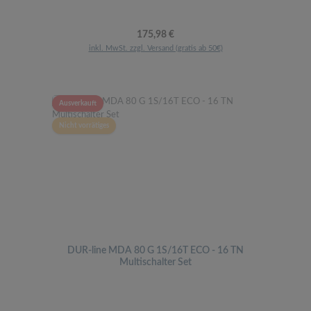
Regulärer Preis:
175,98 €
inkl. MwSt. zzgl. Versand (gratis ab 50€)
Ausverkauft
Nicht vorrätiges
DUR-line MDA 80 G 1S/16T ECO - 16 TN
Multischalter Set