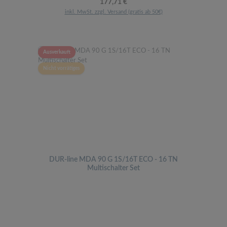
Regulärer Preis:
177,71 €
inkl. MwSt. zzgl. Versand (gratis ab 50€)
Ausverkauft
Nicht vorrätiges
DUR-line MDA 90 G 1S/16T ECO - 16 TN
Multischalter Set