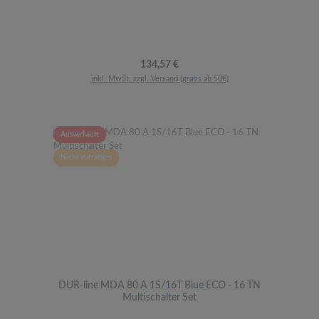
Regulärer Preis:
134,57 €
inkl. MwSt. zzgl. Versand (gratis ab 50€)
Ausverkauft
Nicht vorrätiges
DUR-line MDA 80 A 1S/16T Blue ECO - 16 TN
Multischalter Set