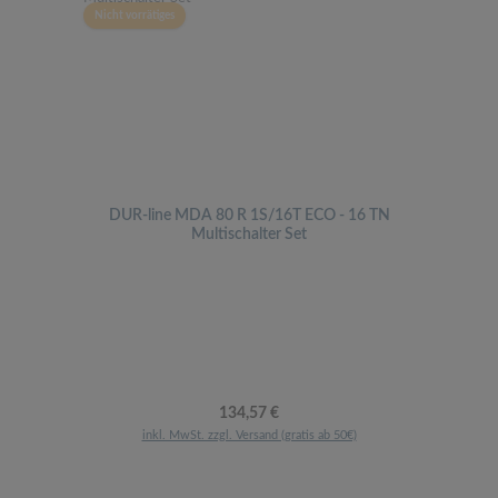
Nicht vorrätiges
DUR-line MDA 80 R 1S/16T ECO - 16 TN
Multischalter Set
Regulärer Preis:
134,57 €
inkl. MwSt. zzgl. Versand (gratis ab 50€)