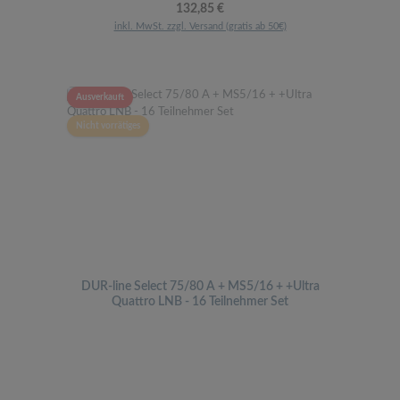
Regulärer Preis:
132,85 €
inkl. MwSt. zzgl. Versand (gratis ab 50€)
Ausverkauft
Nicht vorrätiges
DUR-line Select 75/80 A + MS5/16 + +Ultra
Quattro LNB - 16 Teilnehmer Set