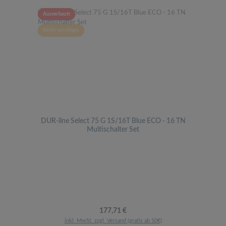
Ausverkauft
Nicht vorrätiges
DUR-line Select 75 G 1S/16T Blue ECO - 16 TN
Multischalter Set
Regulärer Preis:
177,71 €
inkl. MwSt. zzgl. Versand (gratis ab 50€)