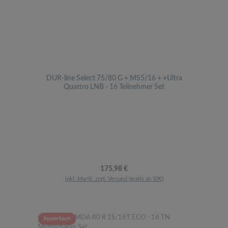
DUR-line Select 75/80 G + MS5/16 + +Ultra
Quattro LNB - 16 Teilnehmer Set
Regulärer Preis:
175,98 €
inkl. MwSt. zzgl. Versand (gratis ab 50€)
Ausverkauft