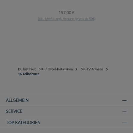
Regulärer Preis:
157,00 €
inkl. MwSt. zzgl. Versand (gratis ab 50€)
Du bist hier:
Sat- / Kabel-Installation
Sat-TV Anlagen
16 Teilnehmer
ALLGEMEIN
SERVICE
TOP KATEGORIEN