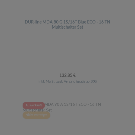
DUR-line MDA 80 G 1S/16T Blue ECO - 16 TN
Multischalter Set
Regulärer Preis:
132,85 €
inkl. MwSt. zzgl. Versand (gratis ab 50€)
Ausverkauft
Nicht vorrätiges