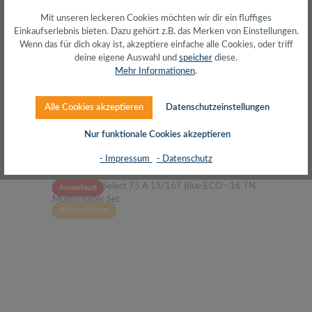
Multischalter Set
Mit unseren leckeren Cookies möchten wir dir ein fluffiges
Einkaufserlebnis bieten. Dazu gehört z.B. das Merken von Einstellungen.
Wenn das für dich okay ist, akzeptiere einfache alle Cookies, oder triff
deine eigene Auswahl und
speicher
diese.
Mehr Informationen
.
Alle Cookies akzeptieren
Datenschutzeinstellungen
Regulärer Preis:
134,57 €
inkl. MwSt. zzgl. Versand (gratis ab 50€)
Nur funktionale Cookies akzeptieren
- Impressum
- Datenschutz
Ausverkauft
Nicht vorrätiges