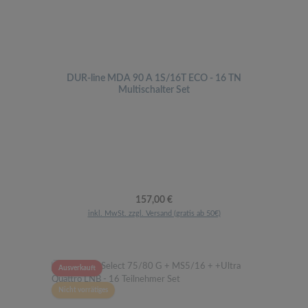
DUR-line MDA 90 A 1S/16T ECO - 16 TN
Multischalter Set
Regulärer Preis:
157,00 €
inkl. MwSt. zzgl. Versand (gratis ab 50€)
Ausverkauft
Nicht vorrätiges