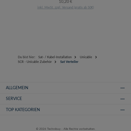
Regulärer Preis:
10,20 €
inkl. MwSt. zzgl. Versand (gratis ab 50€)
Du bist hier:
Sat- / Kabel-Installation
Unicable
SCR - Unicable Zubehör
Sat Verteiler
ALLGEMEIN
SERVICE
TOP KATEGORIEN
© 2026 Technibuy - Alle Rechte vorbehalten.