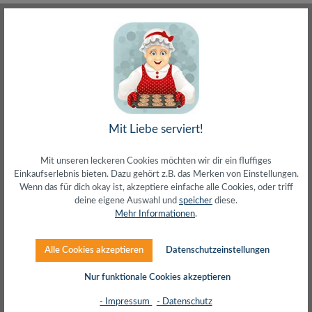
3-fach Sat-Verteiler 5-2400 MHz, unicable
Mit Liebe serviert!
tauglich
Mit unseren leckeren Cookies möchten wir dir ein fluffiges
Einkaufserlebnis bieten. Dazu gehört z.B. das Merken von Einstellungen.
Wenn das für dich okay ist, akzeptiere einfache alle Cookies, oder triff
deine eigene Auswahl und
speicher
diese.
Mehr Informationen
.
Regulärer Preis:
5,62 €
Alle Cookies akzeptieren
Datenschutzeinstellungen
inkl. MwSt. zzgl. Versand (gratis ab 50€)
Nur funktionale Cookies akzeptieren
- Impressum
- Datenschutz