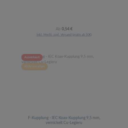
Regulärer Preis:
Ab
0,54 €
inkl. MwSt. zzgl. Versand (gratis ab 50€)
Ausverkauft
Nicht vorrätiges
F-Kupplung - IEC Koax-Kupplung 9,5 mm,
vernickelt Cu-Legieru