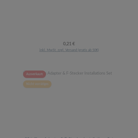
Regulärer Preis:
0,21 €
inkl. MwSt. zzgl. Versand (gratis ab 50€)
Ausverkauft
Nicht vorrätiges