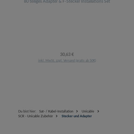
80 teiliges Adapter & F-Stecker Installations Set
Regulärer Preis:
30,63 €
inkl. MwSt. zzgl. Versand (gratis ab 50€)
Du bist hier:
Sat- / Kabel-Installation
Unicable
SCR - Unicable Zubehör
Stecker und Adapter