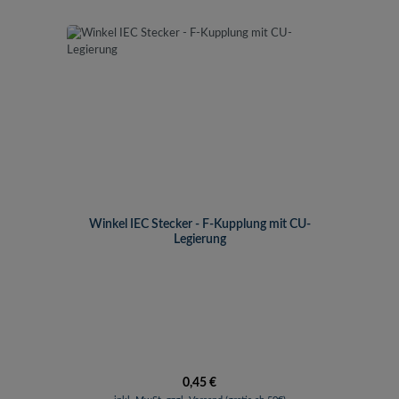
Winkel IEC Stecker - F-Kupplung mit CU-
Legierung
Regulärer Preis:
0,45 €