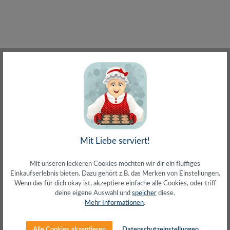
(31)
F Kompressionstecker für Koaxialkabel 6,8-7,4
mm RG 6 Antennenkabel
Mit Liebe serviert!
Regulärer Preis:
9,90 €
Mit unseren leckeren Cookies möchten wir dir ein fluffiges
inkl. MwSt. zzgl. Versand (gratis ab 50€)
Einkaufserlebnis bieten. Dazu gehört z.B. das Merken von Einstellungen.
Wenn das für dich okay ist, akzeptiere einfache alle Cookies, oder triff
deine eigene Auswahl und
speicher
diese.
Mehr Informationen
.
Alle Cookies akzeptieren
Datenschutzeinstellungen