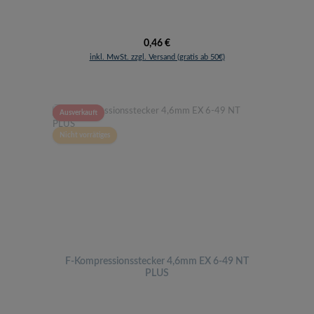
Regulärer Preis:
0,46 €
inkl. MwSt. zzgl. Versand (gratis ab 50€)
Ausverkauft
Nicht vorrätiges
F-Kompressionsstecker 4,6mm EX 6-49 NT
PLUS