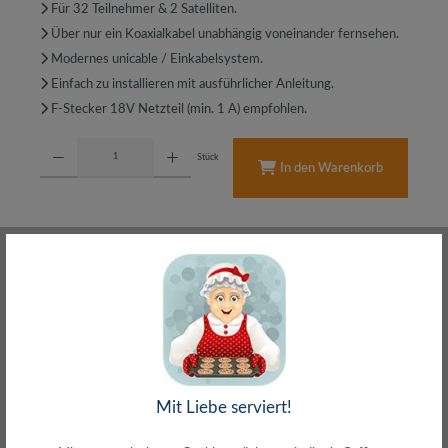
Für 32 Teilnehmer & 2 Satelliten.
Über nur ein Koaxialkabel unabhängig voneinander fernsehen.
Modernes unicable / Einkabelsystem.
Einfach zu installieren mit ausführlicher Anleitung.
F-Stecker 18V Netzteil (min. 1 A) empfohlen.
Produkt Anzahl: Gib den gewünschten Wert ein oder benutze die Schaltflächen um d
Stück
In den Warenkorb
Schnell & sicher bezahlen mit
Schneller Versand
meist direkt aus Waiblingen
30 Tage Rückgaberecht
ohne Risiko bestellen
Mit Liebe serviert!
LIVE-Beratung
– Frag den Profi!
kostenlos und persönlich