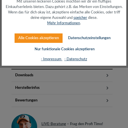
Mit unseren leckeren Cookies möchten wir dir ein fluffiges
Über 20+ Jahre Erfahrung
Einkaufserlebnis bieten. Dazu gehört z.B. das Merken von Einstellungen.
wir wissen von was wir sprechen
Wenn das für dich okay ist, akzeptiere einfache alle Cookies, oder triff
deine eigene Auswahl und
speicher
diese.
Mehr Informationen
.
Alle Cookies akzeptieren
Datenschutzeinstellungen
Beschreibung
Nur funktionale Cookies akzeptieren
Der eMS 552 U ist ein unicable Multischalter mit viel
Power unter der Haube.Mit der neuesten Technik
- Impressum
- Datenschutz
(unicable 1 EN 50494, u…
Mehr
Downloads
Herstellerinfos
Bewertungen
LIVE-Beratung
– Frag den Profi Timo!