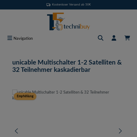
Kostenloser Versand ab 50€
Zum Hauptinhalt springen
Navigation
unicable Multischalter 1-2 Satelliten &
32 Teilnehmer kaskadierbar
Bildergalerie überspringen
Empfehlung