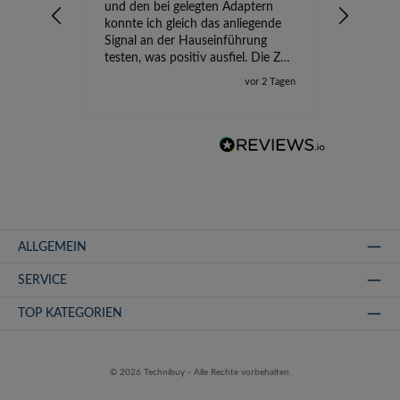
und den bei gelegten Adaptern
Versand
konnte ich gleich das anliegende
wird ge
Signal an der Hauseinführung
eingeric
testen, was positiv ausfiel. Die Zeit
der Ungewissheit ist jetzt vorbei,
vor 2 Tagen
ich kann mit Sicherheit die
Störung vom TV-Ausfall richtig
zuordnen.
ALLGEMEIN
SERVICE
TOP KATEGORIEN
© 2026 Technibuy - Alle Rechte vorbehalten.