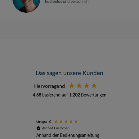
kostenlos und persönlich
Das sagen unsere Kunden
Hervorragend
4,68
basierend auf
1.202
Bewertungen
Gregor B
Stefan A
Verified Customer
Verifi
Anhand der Bedienungsanleitung
kompete