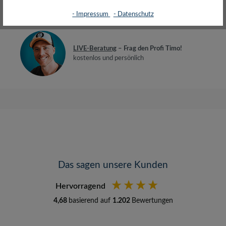
Bewertungen
- Impressum
- Datenschutz
LIVE-Beratung
– Frag den Profi Timo!
kostenlos und persönlich
Das sagen unsere Kunden
Hervorragend
4,68
basierend auf
1.202
Bewertungen