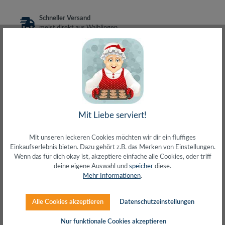
Schneller Versand
meist direkt aus Waiblingen
30 Tage Rückgaberecht
ohne Risiko bestellen
LIVE-Beratung
– Frag den Profi!
kostenlos und persönlich
Über 20+ Jahre Erfahrung
wir wissen von was wir sprechen
Mit Liebe serviert!
Mit unseren leckeren Cookies möchten wir dir ein fluffiges
Einkaufserlebnis bieten. Dazu gehört z.B. das Merken von Einstellungen.
Beschreibung
Wenn das für dich okay ist, akzeptiere einfache alle Cookies, oder triff
deine eigene Auswahl und
speicher
diese.
Patchkabel CAT.6 RJ45 U/UTP 250MHzUngeschirmtes
Mehr Informationen
.
Twisted Pair Kabel2 x RJ45 Stecker ungeschirmt4 x 2 x
24/7 AWG CCA AdernFlex…
Mehr
Alle Cookies akzeptieren
Datenschutzeinstellungen
Herstellerinfos
Nur funktionale Cookies akzeptieren