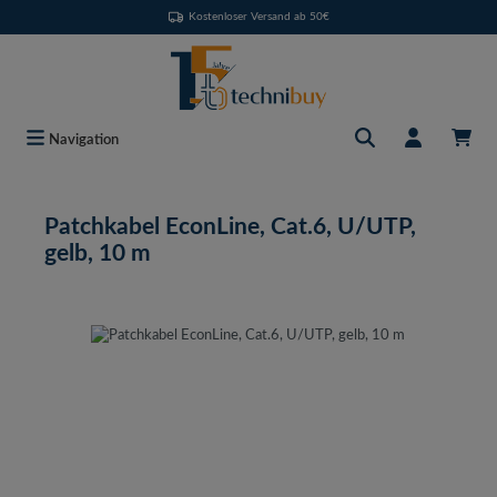
Kostenloser Versand ab 50€
Zum Hauptinhalt springen
Navigation
Patchkabel EconLine, Cat.6, U/UTP,
gelb, 10 m
Bildergalerie überspringen