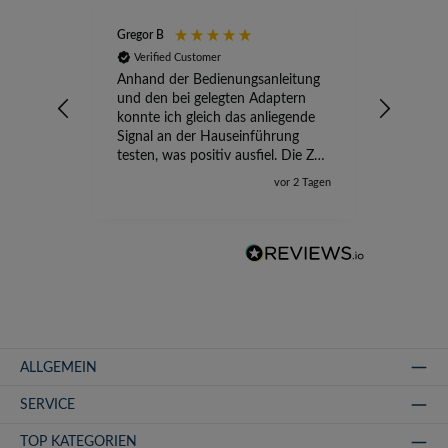
Gregor B
Stefan A
Verified Customer
Verifi
Anhand der Bedienungsanleitung
kompete
und den bei gelegten Adaptern
Versand
konnte ich gleich das anliegende
wird ge
Signal an der Hauseinführung
eingeric
testen, was positiv ausfiel. Die Zeit
der Ungewissheit ist jetzt vorbei,
vor 2 Tagen
ich kann mit Sicherheit die
Störung vom TV-Ausfall richtig
zuordnen.
ALLGEMEIN
SERVICE
TOP KATEGORIEN