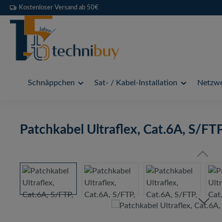
Kostenloser Versand ab 50€
 Hauptinhalt springen
Zur Suche springen
Zur Hauptnavigation springen
Schnäppchen
Sat- / Kabel-Installation
Netzwe
Patchkabel Ultraflex, Cat.6A, S/FTP
Bildergalerie überspringen