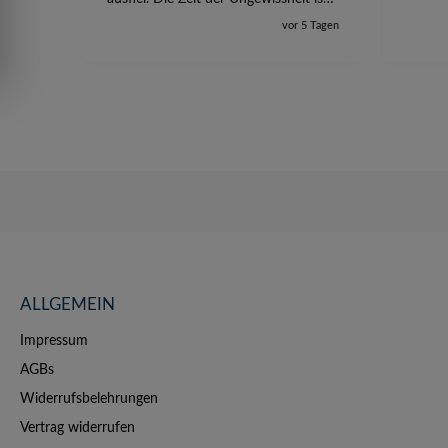
jetzt vorbei, ich kann mit Sicherheit
vor 5 Tagen
die Störung vom TV-Ausfall richtig
zuordnen.
ALLGEMEIN
Impressum
AGBs
Widerrufsbelehrungen
Vertrag widerrufen