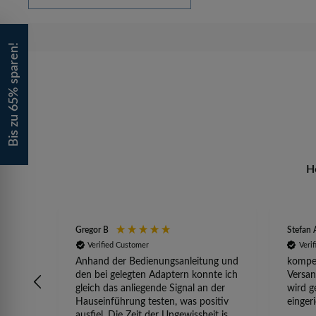
Bis zu 65% sparen!
H
Gregor B
Stefan 
Verified Customer
Veri
Anhand der Bedienungsanleitung und
kompet
den bei gelegten Adaptern konnte ich
Versan
gleich das anliegende Signal an der
wird g
Hauseinführung testen, was positiv
einger
ausfiel. Die Zeit der Ungewissheit ist