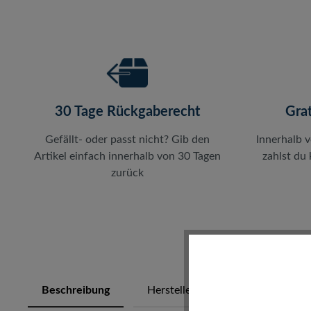
30 Tage Rückgaberecht
Gra
Gefällt- oder passt nicht? Gib den
Innerhalb 
Artikel einfach innerhalb von 30 Tagen
zahlst du
zurück
Beschreibung
Herstellerinfos
Bewertung