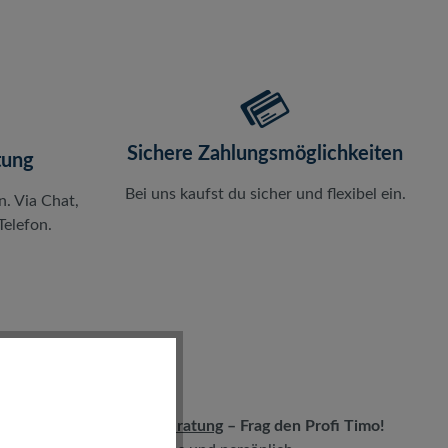
Sichere Zahlungsmöglichkeiten
tung
Bei uns kaufst du sicher und flexibel ein.
n. Via Chat,
elefon.
LIVE-Beratung
– Frag den Profi Timo!