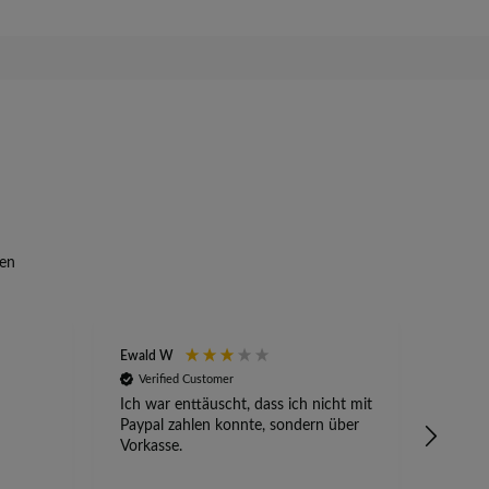
en
Ewald W
Anony
Verified Customer
Veri
Ich war enttäuscht, dass ich nicht mit
Absetz
Paypal zahlen konnte, sondern über
alles 
Vorkasse.