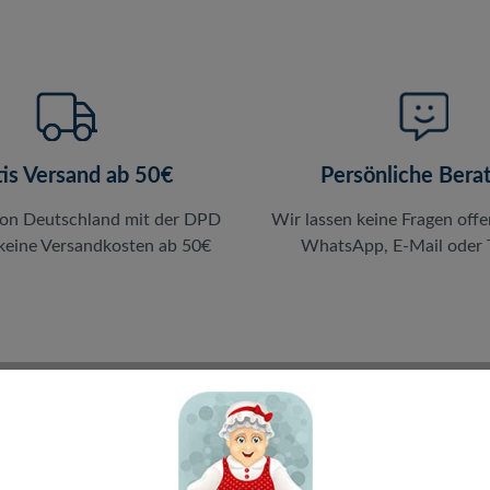
tis Versand ab 50€
Persönliche Bera
von Deutschland mit der DPD
Wir lassen keine Fragen offe
 keine Versandkosten ab 50€
WhatsApp, E-Mail oder T
en