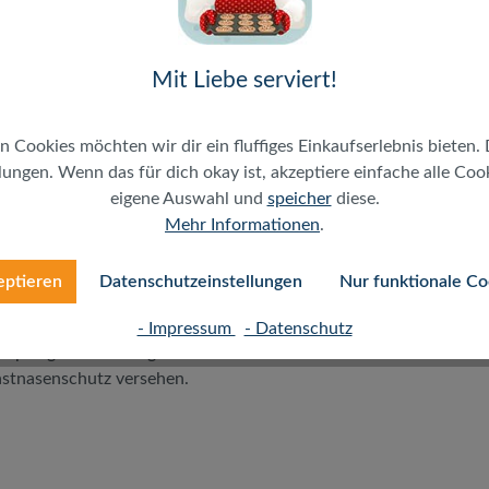
kabel
Mit Liebe serviert!
n Cookies möchten wir dir ein fluffiges Einkaufserlebnis bieten. 
ungen. Wenn das für dich okay ist, akzeptiere einfache alle Cooki
eigene Auswahl und
speicher
diese.
Mehr Informationen
.
eptieren
Datenschutzeinstellungen
Nur funktionale Co
nübertragungen bis zu 10 Gigabit Ethernet und
er Mantel ist halogenfrei und flammwidrig, die Kupferadern
- Impressum
- Datenschutz
upfergeflecht. Die geschirmten RJ45 Stecker sind mit
astnasenschutz versehen.