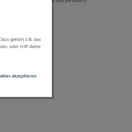
kostenlos und persönlich
Dazu gehört z.B. das
es, oder triff deine
okies akzeptieren