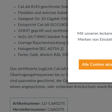
Cat.6A RJ45 geschirmte Stecker mit Cat.7 S/FTP Roh
Flexibles und weiches Kabel mit kleinem Biegeradius
Geeignet für 10-Gigabit-Ethernet, PoE, PoE+, PoE++
Entspricht Cat.6A ISO11801 Channel Class EA
GHMT geprüft und zertifiziert
Mit unseren leckere
4x2x 26/7 AWG blanker Kupferdraht
Merken von Einstell
Geringe Rauchentwicklung (IEC 61034)
Halogenfrei (IEC 60754-2)
Farbe: Gelb, ähnlich RAL 1018
Alle Cookies akz
Das zertifizierte LogiLink Cat.6A Patchkabel ist für Date
Übertragungsfrequenzen bis zu 500 MHz ideal geeignet. D
sind paarweise geschirmt, der Gesamtschirm besteht aus K
einem angespritzten, sehr schlanken Knickschutz sowie R
Artikelnummer:
LD-C6A027S
Herstellernummer:
C6A027S