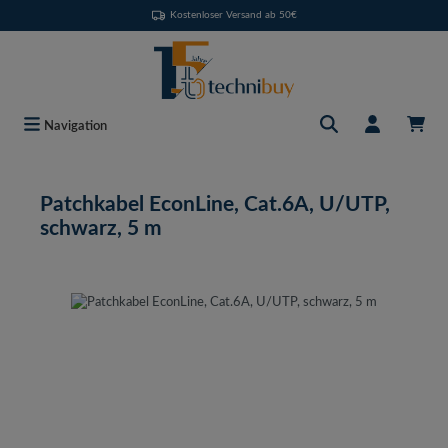
Kostenloser Versand ab 50€
Zum Hauptinhalt springen
Navigation
Patchkabel EconLine, Cat.6A, U/UTP,
schwarz, 5 m
Bildergalerie überspringen