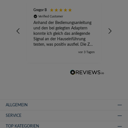
Gregor B
Stefan A
Verified Customer
Verifi
Anhand der Bedienungsanleitung
kompete
und den bei gelegten Adaptern
Versand
konnte ich gleich das anliegende
wird ge
Signal an der Hauseinführung
eingeric
testen, was positiv ausfiel. Die Zeit
der Ungewissheit ist jetzt vorbei,
vor 3 Tagen
ich kann mit Sicherheit die
Störung vom TV-Ausfall richtig
zuordnen.
ALLGEMEIN
SERVICE
TOP KATEGORIEN