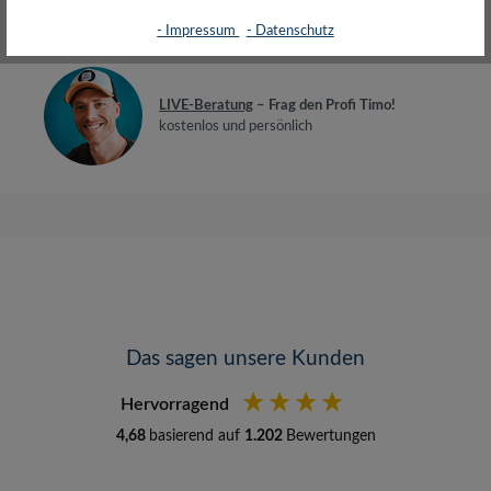
Bewertungen
- Impressum
- Datenschutz
LIVE-Beratung
– Frag den Profi Timo!
kostenlos und persönlich
Das sagen unsere Kunden
Hervorragend
4,68
basierend auf
1.202
Bewertungen