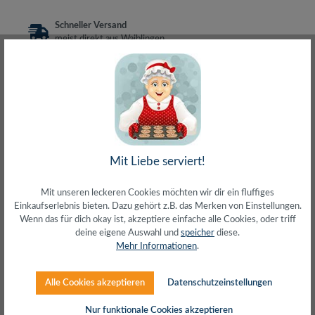
Schneller Versand
meist direkt aus Waiblingen
30 Tage Rückgaberecht
ohne Risiko bestellen
LIVE-Beratung
– Frag den Profi!
kostenlos und persönlich
Über 20+ Jahre Erfahrung
wir wissen von was wir sprechen
Mit Liebe serviert!
Mit unseren leckeren Cookies möchten wir dir ein fluffiges
Einkaufserlebnis bieten. Dazu gehört z.B. das Merken von Einstellungen.
Beschreibung
Wenn das für dich okay ist, akzeptiere einfache alle Cookies, oder triff
deine eigene Auswahl und
speicher
diese.
RJ45 Patchkabel Cat.6A U/UTP2 x RJ45 Stecker Cat.6A
Mehr Informationen
.
UTPTIA/EIA 568B kodiertU/UTP 26 AWG CCAPVC
Mantel, Ø5 mmDieses LogiLink…
Mehr
Alle Cookies akzeptieren
Datenschutzeinstellungen
Herstellerinfos
Nur funktionale Cookies akzeptieren