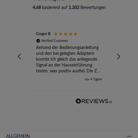
4,68
basierend auf
1.202
Bewertungen
Gregor B
Stefan A
Verified Customer
Verifi
Anhand der Bedienungsanleitung
kompete
und den bei gelegten Adaptern
Versand
konnte ich gleich das anliegende
wird ge
Signal an der Hauseinführung
eingeric
testen, was positiv ausfiel. Die Zeit
der Ungewissheit ist jetzt vorbei,
vor 4 Tagen
ich kann mit Sicherheit die
Störung vom TV-Ausfall richtig
zuordnen.
ALLGEMEIN