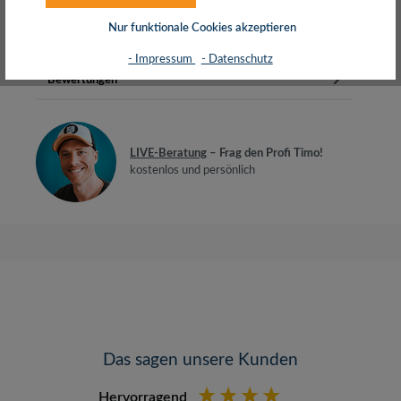
BiegeradiusGeeignet für 10-Gi…
Mehr
Nur funktionale Cookies akzeptieren
Herstellerinfos
- Impressum
- Datenschutz
Bewertungen
LIVE-Beratung
– Frag den Profi Timo!
kostenlos und persönlich
Das sagen unsere Kunden
Hervorragend