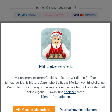
Schnell & sicher bezahlen mit
Schneller Versand
meist direkt aus Waiblingen
30 Tage Rückgaberecht
ohne Risiko bestellen
LIVE-Beratung
– Frag den Profi!
kostenlos und persönlich
Über 20+ Jahre Erfahrung
wir wissen von was wir sprechen
Mit Liebe serviert!
Mit unseren leckeren Cookies möchten wir dir ein fluffiges
Einkaufserlebnis bieten. Dazu gehört z.B. das Merken von Einstellungen.
Wenn das für dich okay ist, akzeptiere einfache alle Cookies, oder triff
deine eigene Auswahl und
speicher
diese.
Beschreibung
Mehr Informationen
.
Cat.6A RJ45 geschirmte Stecker mit Cat.7 S/FTP
RohkabelFlexibles und weiches Kabel mit kleinem
Alle Cookies akzeptieren
Datenschutzeinstellungen