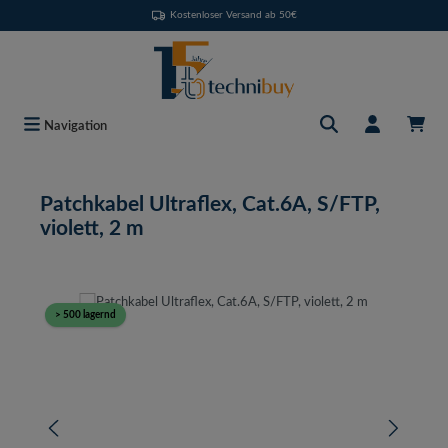
Kostenloser Versand ab 50€
Zum Hauptinhalt springen
Navigation
Patchkabel Ultraflex, Cat.6A, S/FTP,
violett, 2 m
Bildergalerie überspringen
> 500 lagernd