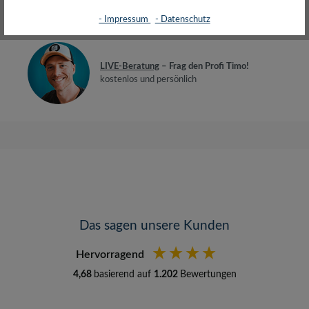
Bewertungen
- Impressum
- Datenschutz
LIVE-Beratung
– Frag den Profi Timo!
kostenlos und persönlich
Das sagen unsere Kunden
Hervorragend
4,68
basierend auf
1.202
Bewertungen