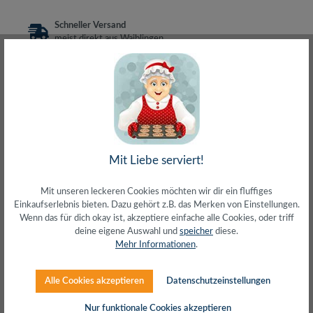
Schneller Versand
meist direkt aus Waiblingen
30 Tage Rückgaberecht
ohne Risiko bestellen
LIVE-Beratung
– Frag den Profi!
kostenlos und persönlich
Über 20+ Jahre Erfahrung
wir wissen von was wir sprechen
Mit Liebe serviert!
Mit unseren leckeren Cookies möchten wir dir ein fluffiges
Einkaufserlebnis bieten. Dazu gehört z.B. das Merken von Einstellungen.
Beschreibung
Wenn das für dich okay ist, akzeptiere einfache alle Cookies, oder triff
deine eigene Auswahl und
speicher
diese.
Patchkabel CAT.6 RJ45 U/UTP 250MHzUngeschirmtes
Mehr Informationen
.
Twisted Pair Kabel2 x RJ45 Stecker ungeschirmt4 x 2 x
24/7 AWG CCA AdernFlex…
Mehr
Alle Cookies akzeptieren
Datenschutzeinstellungen
Herstellerinfos
Nur funktionale Cookies akzeptieren