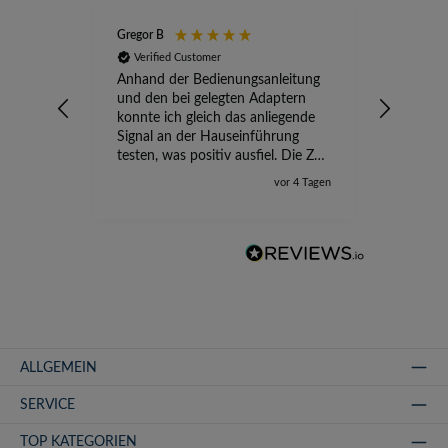
Gregor B
Stefan A
Verified Customer
Verifi
Anhand der Bedienungsanleitung
kompete
und den bei gelegten Adaptern
Versand
konnte ich gleich das anliegende
wird ge
Signal an der Hauseinführung
eingeric
testen, was positiv ausfiel. Die Zeit
der Ungewissheit ist jetzt vorbei,
vor 4 Tagen
ich kann mit Sicherheit die
Störung vom TV-Ausfall richtig
zuordnen.
ALLGEMEIN
SERVICE
TOP KATEGORIEN