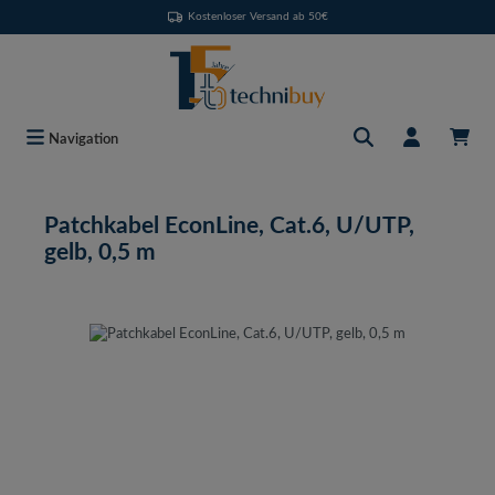
Kostenloser Versand ab 50€
Zum Hauptinhalt springen
Navigation
Patchkabel EconLine, Cat.6, U/UTP,
gelb, 0,5 m
Bildergalerie überspringen