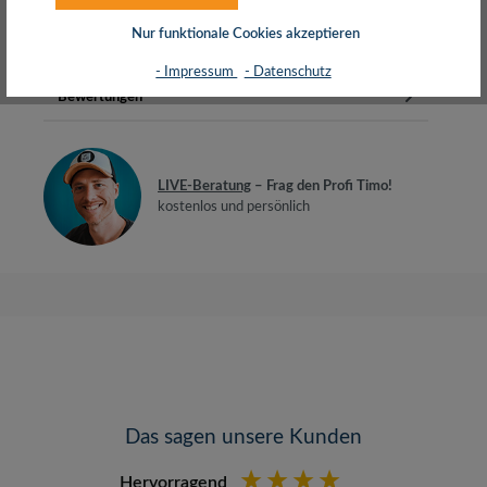
AluminiumdrahtFlexibler PVC Mantel2…
Mehr
Nur funktionale Cookies akzeptieren
Herstellerinfos
- Impressum
- Datenschutz
Bewertungen
LIVE-Beratung
– Frag den Profi Timo!
kostenlos und persönlich
Das sagen unsere Kunden
Hervorragend