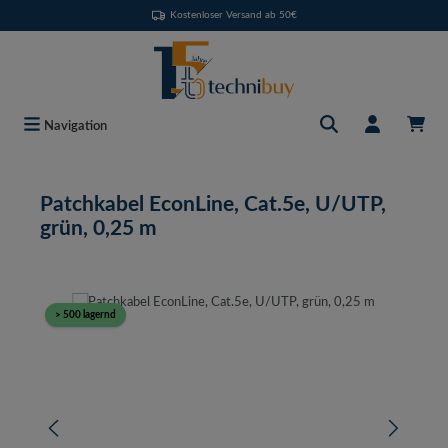
Kostenloser Versand ab 50€
Zum Hauptinhalt springen
Navigation
Patchkabel EconLine, Cat.5e, U/UTP,
grün, 0,25 m
Bildergalerie überspringen
> 500 lagernd