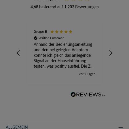
4,68
basierend auf
1.202
Bewertungen
Gregor B
Stefan A
Verified Customer
Verifi
Anhand der Bedienungsanleitung
kompete
und den bei gelegten Adaptern
Versand
konnte ich gleich das anliegende
wird ge
Signal an der Hauseinführung
eingeric
testen, was positiv ausfiel. Die Zeit
der Ungewissheit ist jetzt vorbei,
vor 2 Tagen
ich kann mit Sicherheit die
Störung vom TV-Ausfall richtig
zuordnen.
ALLGEMEIN