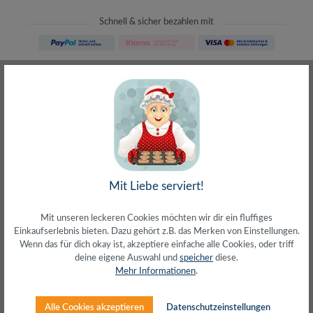
Schnell & sicher bezahlen mit
Schneller Versand
meist direkt aus Waiblingen
30 Tage Rückgaberecht
ohne Risiko bestellen
LIVE-Beratung
– Frag den Profi!
kostenlos und persönlich
Über 20+ Jahre Erfahrung
wir wissen von was wir sprechen
Mit Liebe serviert!
Mit unseren leckeren Cookies möchten wir dir ein fluffiges
Einkaufserlebnis bieten. Dazu gehört z.B. das Merken von Einstellungen.
Wenn das für dich okay ist, akzeptiere einfache alle Cookies, oder triff
deine eigene Auswahl und
speicher
diese.
Beschreibung
Mehr Informationen
.
Cat.5e Patchkabel, ungeschirmtU/UTP 26/7
AWGUngeschirmtes Twisted Pair KabelVerkupferter
Alle Cookies akzeptieren
Datenschutzeinstellungen