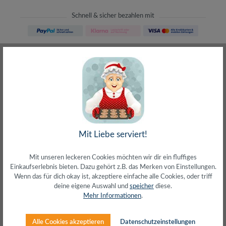
Schnell & sicher bezahlen mit
Schneller Versand
meist direkt aus Waiblingen
30 Tage Rückgaberecht
ohne Risiko bestellen
LIVE-Beratung
– Frag den Profi!
kostenlos und persönlich
Über 20+ Jahre Erfahrung
wir wissen von was wir sprechen
Mit Liebe serviert!
Mit unseren leckeren Cookies möchten wir dir ein fluffiges
Einkaufserlebnis bieten. Dazu gehört z.B. das Merken von Einstellungen.
Wenn das für dich okay ist, akzeptiere einfache alle Cookies, oder triff
deine eigene Auswahl und
speicher
diese.
Beschreibung
Mehr Informationen
.
Cat.6A RJ45 geschirmte Stecker mit Cat.7 S/FTP
RohkabelFlexibles und weiches Kabel mit kleinem
Alle Cookies akzeptieren
Datenschutzeinstellungen