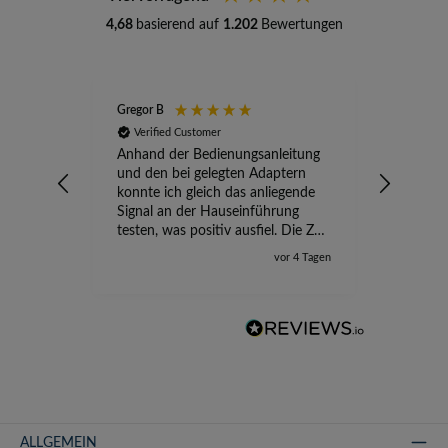
4,68
basierend auf
1.202
Bewertungen
Gregor B
Stefan A
Verified Customer
Verifi
Anhand der Bedienungsanleitung
kompete
und den bei gelegten Adaptern
Versand
konnte ich gleich das anliegende
wird ge
Signal an der Hauseinführung
eingeric
testen, was positiv ausfiel. Die Zeit
der Ungewissheit ist jetzt vorbei,
vor 4 Tagen
ich kann mit Sicherheit die
Störung vom TV-Ausfall richtig
zuordnen.
ALLGEMEIN