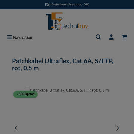
Kostenloser Versand ab 50€
Zum Hauptinhalt springen
Navigation
Patchkabel Ultraflex, Cat.6A, S/FTP,
rot, 0,5 m
Bildergalerie überspringen
> 500 lagernd