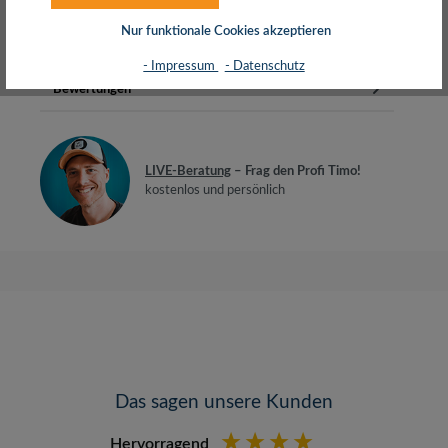
BiegeradiusGeeignet für 10-Gi…
Mehr
Nur funktionale Cookies akzeptieren
Herstellerinfos
- Impressum
- Datenschutz
Bewertungen
LIVE-Beratung
– Frag den Profi Timo!
kostenlos und persönlich
Das sagen unsere Kunden
Hervorragend