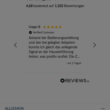
4,68
basierend auf
1.202
Bewertungen
Gregor B
Stefan A
Verified Customer
Verifi
Anhand der Bedienungsanleitung
kompete
und den bei gelegten Adaptern
Versand
konnte ich gleich das anliegende
wird ge
Signal an der Hauseinführung
eingeric
testen, was positiv ausfiel. Die Zeit
der Ungewissheit ist jetzt vorbei,
vor 2 Tagen
ich kann mit Sicherheit die
Störung vom TV-Ausfall richtig
zuordnen.
ALLGEMEIN