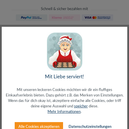
Schnell & sicher bezahlen mit
Schneller Versand
meist direkt aus Waiblingen
30 Tage Rückgaberecht
ohne Risiko bestellen
LIVE-Beratung
– Frag den Profi!
kostenlos und persönlich
Über 20+ Jahre Erfahrung
wir wissen von was wir sprechen
Mit Liebe serviert!
Mit unseren leckeren Cookies möchten wir dir ein fluffiges
Einkaufserlebnis bieten. Dazu gehört z.B. das Merken von Einstellungen.
Wenn das für dich okay ist, akzeptiere einfache alle Cookies, oder triff
deine eigene Auswahl und
speicher
diese.
Beschreibung
Mehr Informationen
.
Cat.6A RJ45 geschirmte Stecker mit Cat.7 S/FTP
RohkabelFlexibles und weiches Kabel mit kleinem
Alle Cookies akzeptieren
Datenschutzeinstellungen