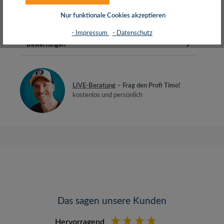
BiegeradiusGeeignet für 10-Gi…
Mehr
Nur funktionale Cookies akzeptieren
Herstellerinfos
- Impressum
- Datenschutz
Bewertungen
LIVE-Beratung
– Frag den Profi Timo!
kostenlos und persönlich
Das sagen unsere Kunden
Hervorragend