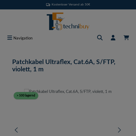
Kostenloser Versand ab 50€
Zum Hauptinhalt springen
Navigation
Patchkabel Ultraflex, Cat.6A, S/FTP,
violett, 1 m
Bildergalerie überspringen
> 500 lagernd