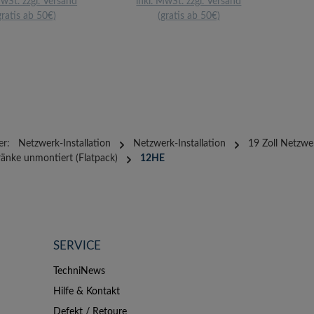
MwSt. zzgl. Versand
inkl. MwSt. zzgl. Versand
gratis ab 50€)
(gratis ab 50€)
er:
Netzwerk-Installation
Netzwerk-Installation
19 Zoll Netzwe
nke unmontiert (Flatpack)
12HE
SERVICE
TechniNews
Hilfe & Kontakt
Defekt / Retoure