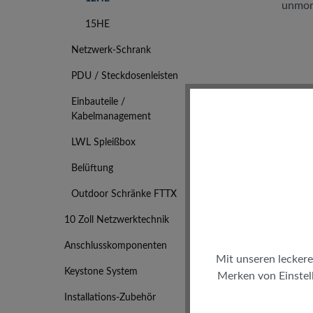
15HE
Netzwerk-Schrank
PDU / Steckdosenleisten
Einbauteile /
Kabelmanagement
Wa
12H
LWL Spleißbox
mm,
Belüftung
Outdoor Schränke FTTX
10 Zoll Netzwerktechnik
Anschlusskomponenten
inkl. 
Mit unseren leckere
(
Keystone System
Merken von Einstell
Installations-Zubehör