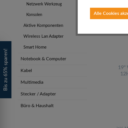
Netzwerk Werkzeug
Ausver
Alle Cookies akz
Konsolen
Nicht 
Aktive Komponenten
Wireless Lan Adapter
Smart Home
Bis zu 65% sparen!
Notebook & Computer
19"
Kabel
12H
mm,
Multimedia
Stecker / Adapter
Büro & Haushalt