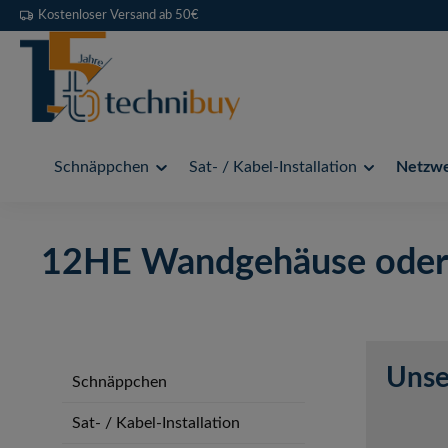
Kostenloser Versand ab 50€
 Hauptinhalt springen
Zur Suche springen
Zur Hauptnavigation springen
Schnäppchen
Sat- / Kabel-Installation
Netzwer
12HE Wandgehäuse oder
Unse
Schnäppchen
Sat- / Kabel-Installation