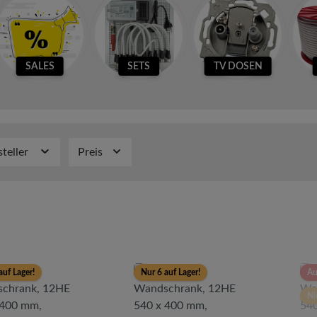
SALES
SETS
TV DOSEN
steller
Preis
auf Lager!
Nur 6 auf Lager!
Au
Ni