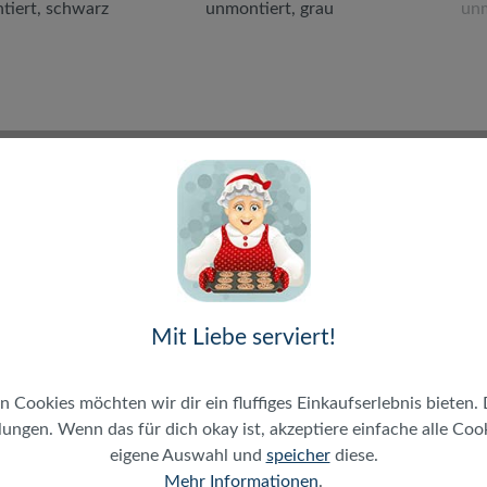
19" SOHO
19" SOHO
ndschrank,
Wandschrank,
E 540 x 400
12HE 540 x 400
 unmontiert,
mm, unmontiert,
m
schwarz
grau
Mit Liebe serviert!
Regulärer Preis:
Regulärer Preis:
142,48 €
142,48 €
MwSt. zzgl. Versand
inkl. MwSt. zzgl. Versand
ink
n Cookies möchten wir dir ein fluffiges Einkaufserlebnis bieten. 
gratis ab 50€)
(gratis ab 50€)
ungen. Wenn das für dich okay ist, akzeptiere einfache alle Cooki
eigene Auswahl und
speicher
diese.
Mehr Informationen
.