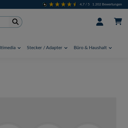
4,7
/ 5
1.202
Bewertungen
timedia
Stecker / Adapter
Büro & Haushalt