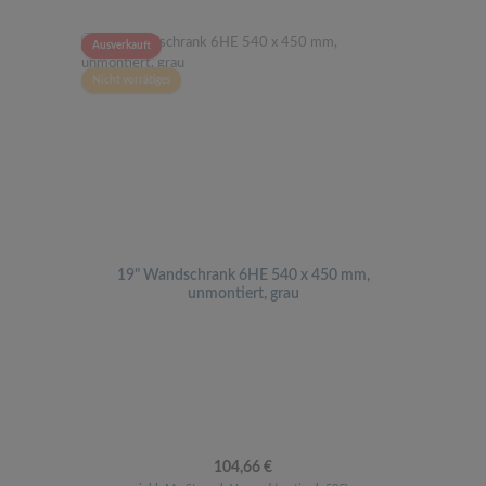
Ausverkauft
Nicht vorrätiges
19" Wandschrank 6HE 540 x 450 mm,
unmontiert, grau
Regulärer Preis:
104,66 €