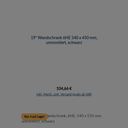
19" Wandschrank 6HE 540 x 450 mm,
unmontiert, schwarz
Regulärer Preis:
104,66 €
inkl. MwSt. zzgl. Versand (gratis ab 50€)
Nur 4 auf Lager!