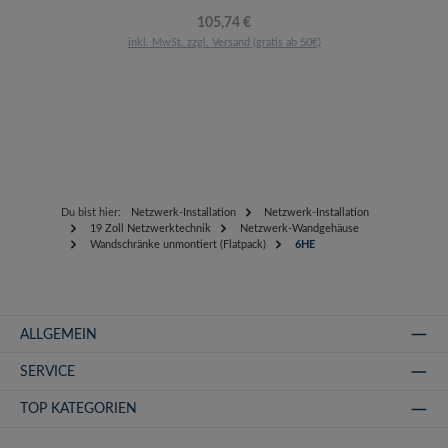
Regulärer Preis:
105,74 €
inkl. MwSt. zzgl. Versand (gratis ab 50€)
Du bist hier:
Netzwerk-Installation
Netzwerk-Installation
19 Zoll Netzwerktechnik
Netzwerk-Wandgehäuse
Wandschränke unmontiert (Flatpack)
6HE
ALLGEMEIN
SERVICE
TOP KATEGORIEN