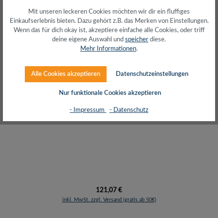
Nur 9 auf Lager!
Mit unseren leckeren Cookies möchten wir dir ein fluffiges
Einkaufserlebnis bieten. Dazu gehört z.B. das Merken von Einstellungen.
Wenn das für dich okay ist, akzeptiere einfache alle Cookies, oder triff
deine eigene Auswahl und
speicher
diese.
Mehr Informationen
.
Alle Cookies akzeptieren
Datenschutzeinstellungen
Nur funktionale Cookies akzeptieren
19" SOHO Wandschrank, 6HE, 540 x 550 mm,
- Impressum
- Datenschutz
unmontiert, grey
Regulärer Preis:
121,07 €
inkl. MwSt. zzgl. Versand (gratis ab 50€)